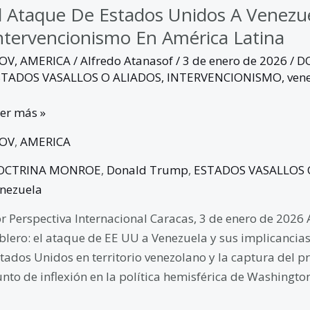
l Ataque De Estados Unidos A Venezue
ntervencionismo En América Latina
GOV
,
AMERICA
/
Alfredo Atanasof
/
3 de enero de 2026
/
D
STADOS VASALLOS O ALIADOS
,
INTERVENCIONISMO
,
ven
er más »
GOV
,
AMERICA
OCTRINA MONROE
,
Donald Trump
,
ESTADOS VASALLOS 
nezuela
r Perspectiva Internacional Caracas, 3 de enero de 2026 
blero: el ataque de EE UU a Venezuela y sus implicancias
tados Unidos en territorio venezolano y la captura del
nto de inflexión en la política hemisférica de Washingto