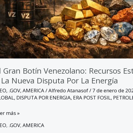
sputa
r
ergía
l Gran Botín Venezolano: Recursos Est
 La Nueva Disputa Por La Energía
GEO
,
.GOV
,
AMERICA
/
Alfredo Atanasof
/
7 de enero de 2
LOBAL
,
DISPUTA POR ENERGIA
,
ERA POST FOSIL
,
PETROL
er más »
GEO
,
.GOV
,
AMERICA