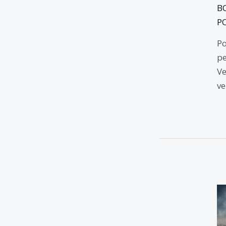
B
P
Po
pe
Ve
ve
El
at
d