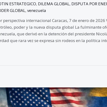
OTIN ESTRATEGICO
,
DILEMA GLOBAL
,
DISPUTA POR ENE
ODER GLOBAL
,
venezuela
r perspectiva internacional Caracas, 7 de enero de 2026 V
tróleo, poder y la nueva disputa global La fulminante o
nezuela, que derivó en la detención del presidente Nico
rdad que rara vez se expresa sin rodeos en la política int
aque
e