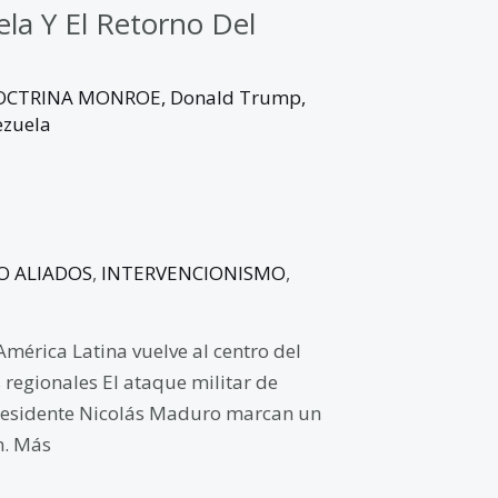
la Y El Retorno Del
OCTRINA MONROE
,
Donald Trump
,
ezuela
O ALIADOS
,
INTERVENCIONISMO
,
América Latina vuelve al centro del
 regionales El ataque militar de
 presidente Nicolás Maduro marcan un
n. Más