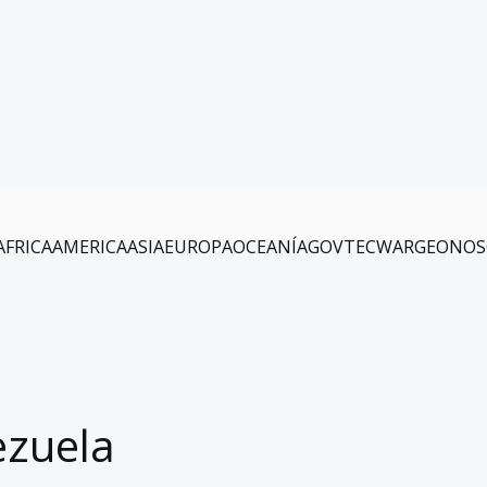
AFRICA
AMERICA
ASIA
EUROPA
OCEANÍA
GOV
TEC
WAR
GEO
NOS
ezuela