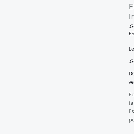
E
I
.
E
Le
.
D
ve
Po
ta
Es
pu