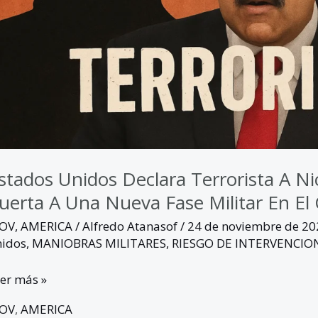
na
eva
se
litar
ribe
stados Unidos Declara Terrorista A N
uerta A Una Nueva Fase Militar En El 
GOV
,
AMERICA
/
Alfredo Atanasof
/
24 de noviembre de 2
nidos
,
MANIOBRAS MILITARES
,
RIESGO DE INTERVENCIO
er más »
GOV
,
AMERICA