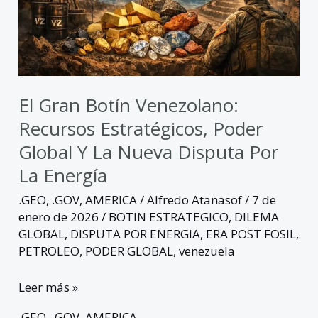
poder
global
y
la
nueva
El Gran Botín Venezolano:
disputa
Recursos Estratégicos, Poder
por
Global Y La Nueva Disputa Por
la
La Energía
energía
.GEO
,
.GOV
,
AMERICA
/
Alfredo Atanasof
/
7 de
enero de 2026
/
BOTIN ESTRATEGICO
,
DILEMA
GLOBAL
,
DISPUTA POR ENERGIA
,
ERA POST FOSIL
,
PETROLEO
,
PODER GLOBAL
,
venezuela
Leer más »
.GEO
,
.GOV
,
AMERICA