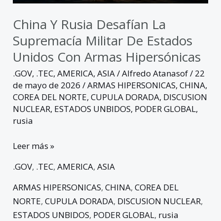
Unidos
con
China Y Rusia Desafían La
armas
Supremacía Militar De Estados
hipersónicas
Unidos Con Armas Hipersónicas
.GOV
,
.TEC
,
AMERICA
,
ASIA
/
Alfredo Atanasof
/
22
de mayo de 2026
/
ARMAS HIPERSONICAS
,
CHINA
,
COREA DEL NORTE
,
CUPULA DORADA
,
DISCUSION
NUCLEAR
,
ESTADOS UNBIDOS
,
PODER GLOBAL
,
rusia
Leer más »
.GOV
,
.TEC
,
AMERICA
,
ASIA
ARMAS HIPERSONICAS
,
CHINA
,
COREA DEL
NORTE
,
CUPULA DORADA
,
DISCUSION NUCLEAR
,
ESTADOS UNBIDOS
,
PODER GLOBAL
,
rusia