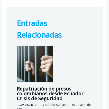
ac
el
h
ut
e
e
at
lo
b
gr
s
o
Entradas
o
a
A
k.
o
m
p
c
Relacionadas
k
p
o
m
Repatriación de presos
colombianos desde Ecuador:
Crisis de Seguridad
.GOV
,
AMERICA
| By
Alfredo Atanasof
|
19 de abril de