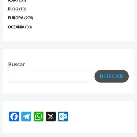
BLOG
(10)
EUROPA
(276)
OCEANIA
(30)
Buscar
BUSCAR
F
T
W
X
O
ac
el
h
ut
e
e
at
lo