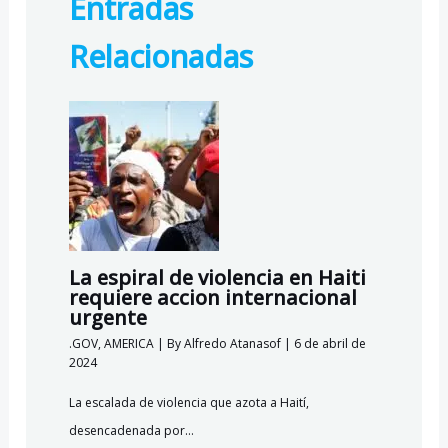
Entradas
o
a
A
k.
o
m
p
c
Relacionadas
k
p
o
m
La espiral de violencia en Haiti
requiere accion internacional
urgente
.GOV
,
AMERICA
| By
Alfredo Atanasof
|
6 de abril de
2024
La escalada de violencia que azota a Haití,
desencadenada por…