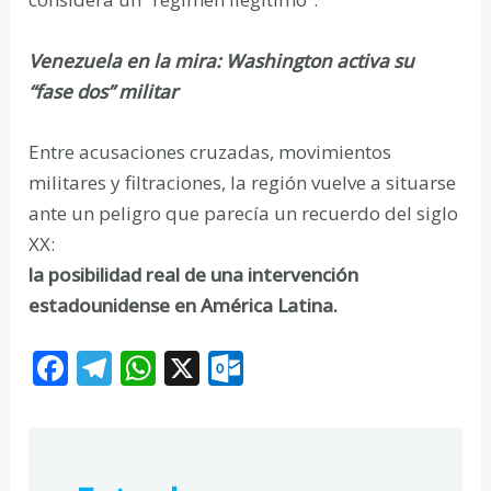
Venezuela en la mira: Washington activa su
“fase dos” militar
Entre acusaciones cruzadas, movimientos
militares y filtraciones, la región vuelve a situarse
ante un peligro que parecía un recuerdo del siglo
XX:
la posibilidad real de una intervención
estadounidense en América Latina.
F
T
W
X
O
ac
el
h
ut
e
e
at
lo
b
gr
s
o