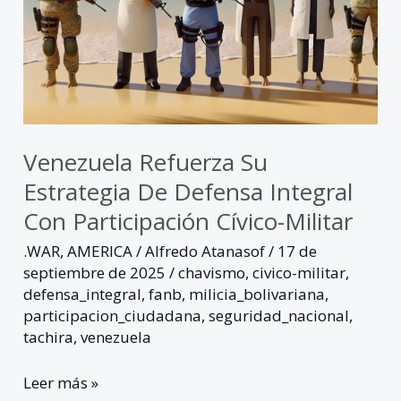
cívico-
militar
Venezuela Refuerza Su
Estrategia De Defensa Integral
Con Participación Cívico-Militar
.WAR
,
AMERICA
/
Alfredo Atanasof
/
17 de
septiembre de 2025
/
chavismo
,
civico-militar
,
defensa_integral
,
fanb
,
milicia_bolivariana
,
participacion_ciudadana
,
seguridad_nacional
,
tachira
,
venezuela
Leer más »