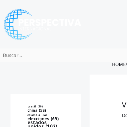
Ir
al
contenido
HOME
V
brasil
(30)
china
(58)
De
colombia
(34)
elecciones
(69)
estados
unidos
(102)