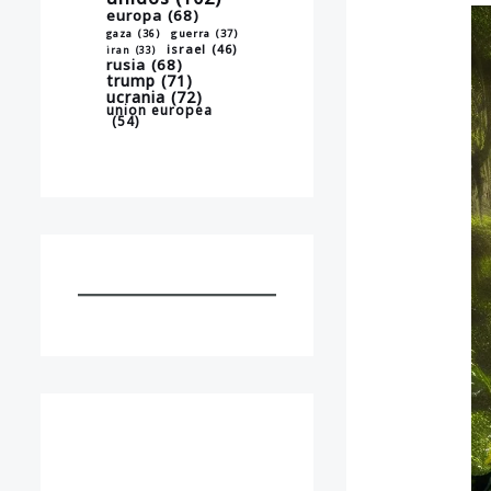
europa
(68)
gaza
(36)
guerra
(37)
israel
(46)
iran
(33)
rusia
(68)
trump
(71)
ucrania
(72)
union europea
(54)