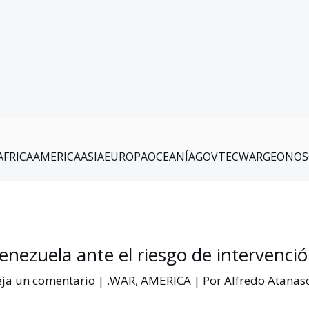
AFRICA
AMERICA
ASIA
EUROPA
OCEANÍA
GOV
TEC
WAR
GEO
NOS
enezuela ante el riesgo de intervenció
ja un comentario
|
.WAR
,
AMERICA
| Por
Alfredo Atanas