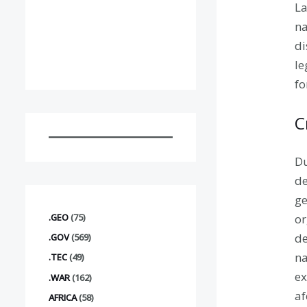
La
na
di
le
fo
C
Du
de
ge
.GEO
(75)
or
de
.GOV
(569)
na
.TEC
(49)
ex
.WAR
(162)
af
AFRICA
(58)