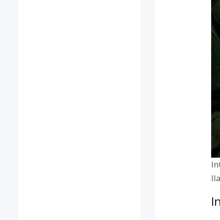
In
ll
I