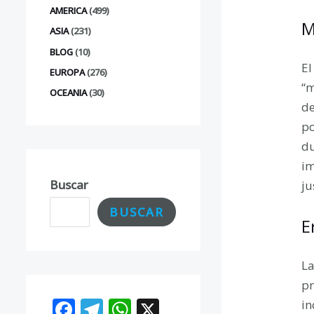
AMERICA
(499)
M
ASIA
(231)
BLOG
(10)
El
EUROPA
(276)
“m
OCEANIA
(30)
de
po
du
im
Buscar
ju
BUSCAR
E
La
pr
F
T
W
X
in