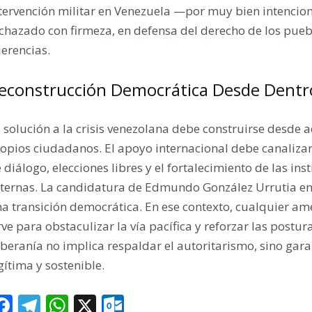
tervención militar en Venezuela —por muy bien intenci
chazado con firmeza, en defensa del derecho de los puebl
jerencias.
econstrucción Democrática Desde Dentr
 solución a la crisis venezolana debe construirse desde 
opios ciudadanos. El apoyo internacional debe canaliza
 diálogo, elecciones libres y el fortalecimiento de las in
ternas. La candidatura de Edmundo González Urrutia en
a transición democrática. En ese contexto, cualquier ame
rve para obstaculizar la vía pacífica y reforzar las post
beranía no implica respaldar el autoritarismo, sino gara
gítima y sostenible.
F
T
W
X
O