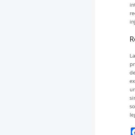
in
re
in
R
La
pr
de
ex
un
si
so
le