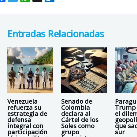
ac
el
h
ut
e
e
at
lo
b
gr
s
o
Entradas Relacionadas
o
a
A
k.
o
m
p
c
k
p
o
m
Venezuela
Senado de
Paragu
refuerza su
Colombia
Trump 
estrategia de
declara al
el dile
defensa
Cártel de los
geopolí
integral con
Soles como
que sa
participación
grupo
sur