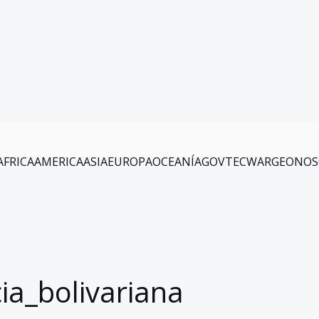
AFRICA
AMERICA
ASIA
EUROPA
OCEANÍA
GOV
TEC
WAR
GEO
NOS
cia_bolivariana