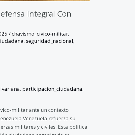
efensa Integral Con
2025
/
chavismo
,
civico-militar
,
ciudadana
,
seguridad_nacional
,
livariana
,
participacion_ciudadana
,
vico-militar ante un contexto
 Venezuela Venezuela refuerza su
zas militares y civiles. Esta política