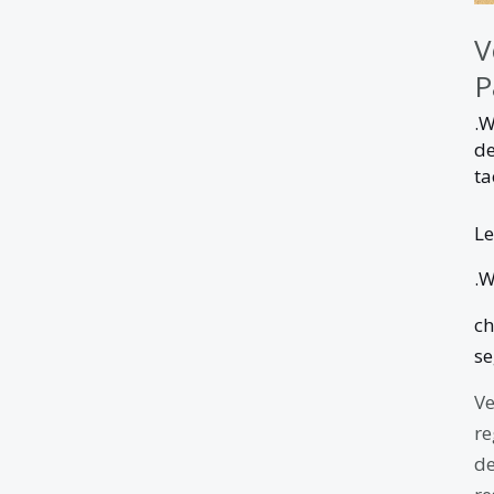
V
P
.
de
ta
Le
.
c
se
Ve
re
de