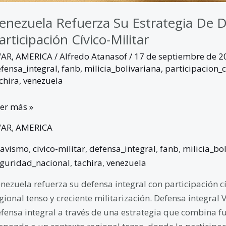
enezuela Refuerza Su Estrategia De D
articipación Cívico-Militar
WAR
,
AMERICA
/
Alfredo Atanasof
/
17 de septiembre de 
fensa_integral
,
fanb
,
milicia_bolivariana
,
participacion_
chira
,
venezuela
er más »
WAR
,
AMERICA
havismo
,
civico-militar
,
defensa_integral
,
fanb
,
milicia_bo
guridad_nacional
,
tachira
,
venezuela
nezuela refuerza su defensa integral con participación cí
gional tenso y creciente militarización. Defensa integral
fensa integral a través de una estrategia que combina fuer