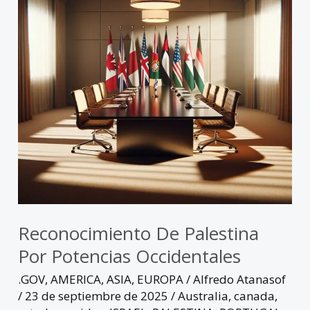
potencias
occidentales
Reconocimiento De Palestina
Por Potencias Occidentales
.GOV
,
AMERICA
,
ASIA
,
EUROPA
/
Alfredo Atanasof
/
23 de septiembre de 2025
/
Australia
,
canada
,