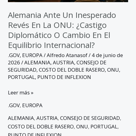
diplomático
o
Alemania Ante Un Inesperado
cambio
Revés En La ONU: ¿castigo
en
Diplomático O Cambio En El
el
Equilibrio Internacional?
equilibrio
internacional?
.GOV
,
EUROPA
/
Alfredo Atanasof
/
4 de junio de
2026
/
ALEMANIA
,
AUSTRIA
,
CONSEJO DE
SEGURIDAD
,
COSTO DEL DOBLE RASERO
,
ONU
,
PORTUGAL
,
PUNTO DE INFLEXION
Leer más »
.GOV
,
EUROPA
ALEMANIA
,
AUSTRIA
,
CONSEJO DE SEGURIDAD
,
COSTO DEL DOBLE RASERO
,
ONU
,
PORTUGAL
,
PUNTO DE INFLEXION