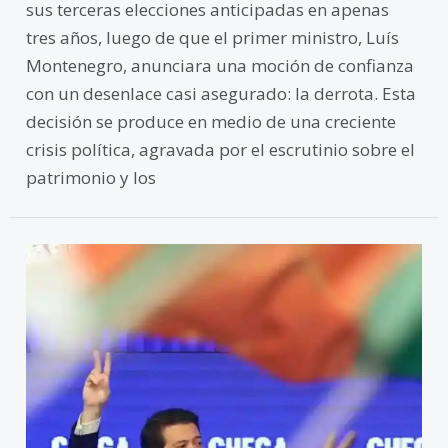
sus terceras elecciones anticipadas en apenas
tres años, luego de que el primer ministro, Luís
Montenegro, anunciara una moción de confianza
con un desenlace casi asegurado: la derrota. Esta
decisión se produce en medio de una creciente
crisis política, agravada por el escrutinio sobre el
patrimonio y los
La
abstención
y
el
desconocimiento:
desafíos
para