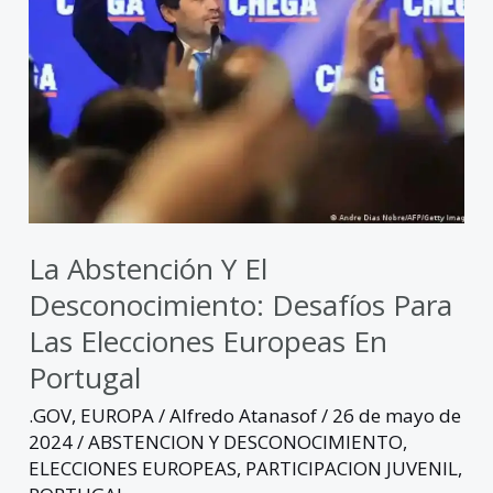
las
elecciones
europeas
en
Portugal
La Abstención Y El
Desconocimiento: Desafíos Para
Las Elecciones Europeas En
Portugal
.GOV
,
EUROPA
/
Alfredo Atanasof
/
26 de mayo de
2024
/
ABSTENCION Y DESCONOCIMIENTO
,
ELECCIONES EUROPEAS
,
PARTICIPACION JUVENIL
,