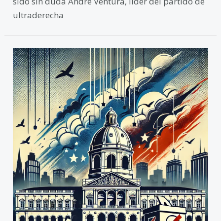
sido sin duda André Ventura, líder del partido de
ultraderecha
Portugal
se
encamina
hacia
nuevas
elecciones
anticipadas