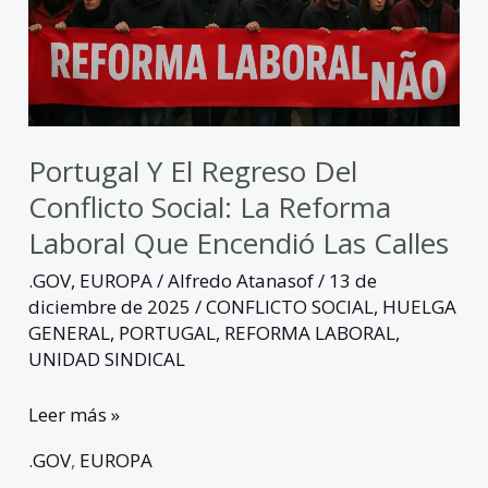
conflicto
social:
la
reforma
laboral
que
Portugal Y El Regreso Del
encendió
Conflicto Social: La Reforma
las
Laboral Que Encendió Las Calles
calles
.GOV
,
EUROPA
/
Alfredo Atanasof
/
13 de
diciembre de 2025
/
CONFLICTO SOCIAL
,
HUELGA
GENERAL
,
PORTUGAL
,
REFORMA LABORAL
,
UNIDAD SINDICAL
Leer más »
.GOV
,
EUROPA