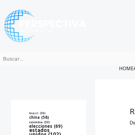
Ir
al
contenido
HOME
R
brasil
(30)
china
(58)
De
colombia
(33)
elecciones
(69)
estados
unidos
(102)