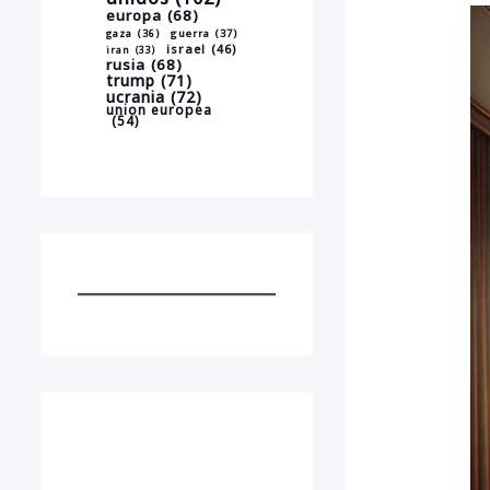
europa
(68)
gaza
(36)
guerra
(37)
israel
(46)
iran
(33)
rusia
(68)
trump
(71)
ucrania
(72)
union europea
(54)