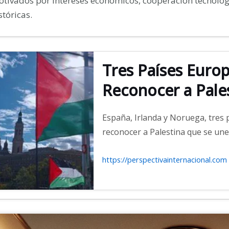
tivados por intereses económicos, cooperación tecnológi
stóricas.
Tres Países Europ
Reconocer a Pale
España, Irlanda y Noruega, tres 
reconocer a Palestina que se un
https://perspectivainternacional.com