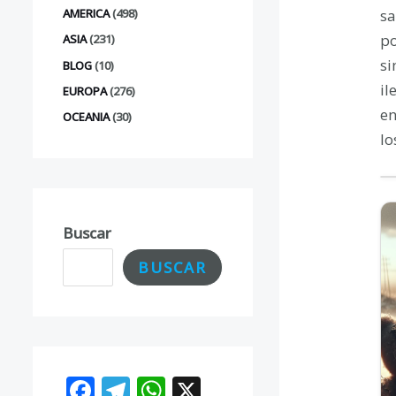
sa
AMERICA
(498)
po
ASIA
(231)
si
BLOG
(10)
il
EUROPA
(276)
en
OCEANIA
(30)
lo
Buscar
BUSCAR
F
T
W
X