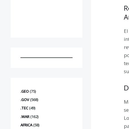
R
A
El
in
re
po
te
su
D
.GEO
(75)
.GOV
(568)
Mi
.TEC
(49)
se
.WAR
(162)
Lo
AFRICA
(58)
pa