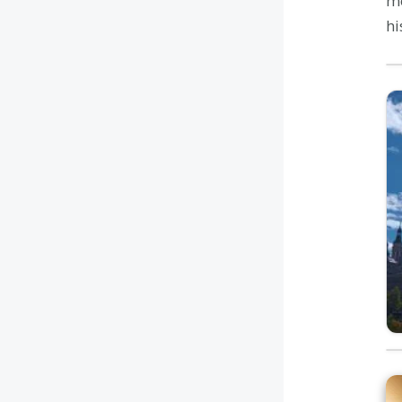
mo
hi