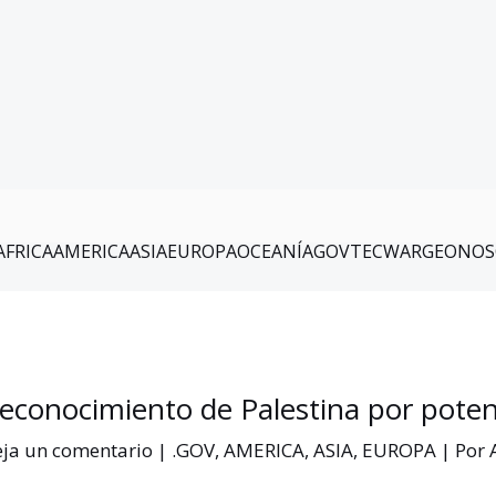
AFRICA
AMERICA
ASIA
EUROPA
OCEANÍA
GOV
TEC
WAR
GEO
NOS
econocimiento de Palestina por poten
ja un comentario
|
.GOV
,
AMERICA
,
ASIA
,
EUROPA
| Por