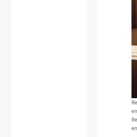
Re
en
Re
en