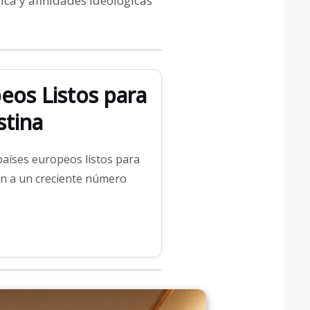
ca y afinidades ideológicas
eos Listos para
stina
países europeos listos para
en a un creciente número