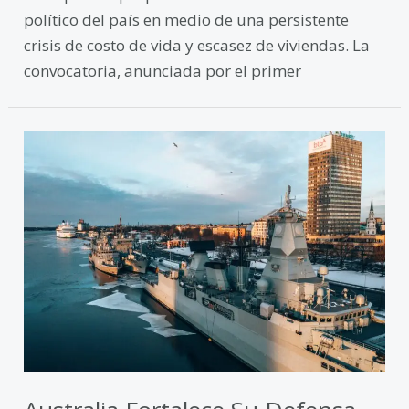
político del país en medio de una persistente
crisis de costo de vida y escasez de viviendas. La
convocatoria, anunciada por el primer
Australia
fortalece
su
defensa
en
medio
de
crecientes
tensiones
regionales