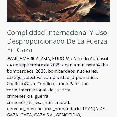
Complicidad Internacional Y Uso
Desproporcionado De La Fuerza
En Gaza
.WAR
,
AMERICA
,
ASIA
,
EUROPA
/
Alfredo Atanasof
/
4 de septiembre de 2025
/
benjamin_netanyahu
,
bombardeos_2025
,
bombardeos_nucleares
,
castigo_colectivo
,
complicidad_diplomatica
,
ConflictoGaza
,
ConflictoIsraeloPalestino
,
corte_internacional_de_justicia
,
crimenes_de_guerra
,
crimenes_de_lesa_humanidad
,
derecho_internacional_humanitario
,
FRANJA DE
GAZA
,
GAZA
,
GAZA S.A.
,
GENOCIDIO
,