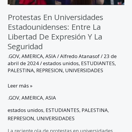
y
la
Protestas En Universidades
seguridad
Estadounidenses: Entre La
Libertad De Expresión Y La
Seguridad
.GOV
,
AMERICA
,
ASIA
/
Alfredo Atanasof
/
23 de
abril de 2024
/
estados unidos
,
ESTUDIANTES
,
PALESTINA
,
REPRESION
,
UNIVERSIDADES
Leer más »
.GOV
,
AMERICA
,
ASIA
estados unidos
,
ESTUDIANTES
,
PALESTINA
,
REPRESION
,
UNIVERSIDADES
La reciente ola de protestas en universidades