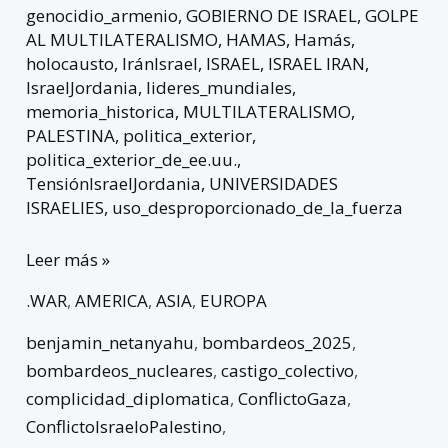
genocidio_armenio
,
GOBIERNO DE ISRAEL
,
GOLPE
AL MULTILATERALISMO
,
HAMAS
,
Hamás
,
holocausto
,
IránIsrael
,
ISRAEL
,
ISRAEL IRAN
,
IsraelJordania
,
lideres_mundiales
,
memoria_historica
,
MULTILATERALISMO
,
PALESTINA
,
politica_exterior
,
politica_exterior_de_ee.uu.
,
TensiónIsraelJordania
,
UNIVERSIDADES
ISRAELIES
,
uso_desproporcionado_de_la_fuerza
Leer más »
.WAR
,
AMERICA
,
ASIA
,
EUROPA
benjamin_netanyahu
,
bombardeos_2025
,
bombardeos_nucleares
,
castigo_colectivo
,
complicidad_diplomatica
,
ConflictoGaza
,
ConflictoIsraeloPalestino
,