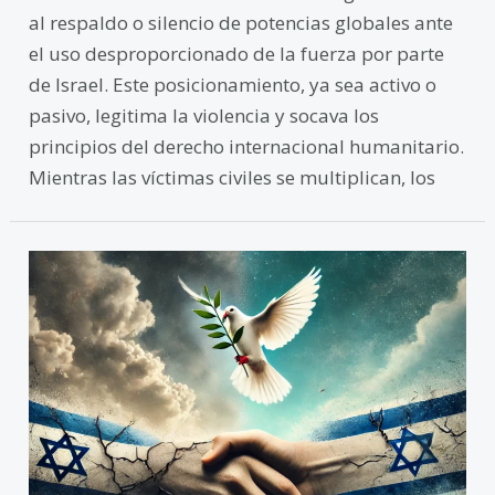
al respaldo o silencio de potencias globales ante
el uso desproporcionado de la fuerza por parte
de Israel. Este posicionamiento, ya sea activo o
pasivo, legitima la violencia y socava los
principios del derecho internacional humanitario.
Mientras las víctimas civiles se multiplican, los
El
alto
el
fuego
en
Gaza,
¿Un
respiro