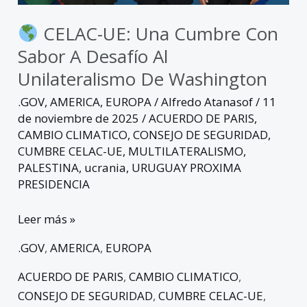
al
unilateralismo
CELAC-UE: Una Cumbre Con
de
Sabor A Desafío Al
Washington
Unilateralismo De Washington
.GOV
,
AMERICA
,
EUROPA
/
Alfredo Atanasof
/
11
de noviembre de 2025
/
ACUERDO DE PARIS
,
CAMBIO CLIMATICO
,
CONSEJO DE SEGURIDAD
,
CUMBRE CELAC-UE
,
MULTILATERALISMO
,
PALESTINA
,
ucrania
,
URUGUAY PROXIMA
PRESIDENCIA
Leer más »
.GOV
,
AMERICA
,
EUROPA
ACUERDO DE PARIS
,
CAMBIO CLIMATICO
,
CONSEJO DE SEGURIDAD
,
CUMBRE CELAC-UE
,