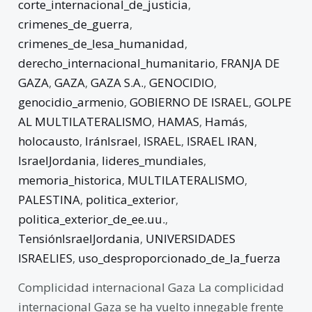
corte_internacional_de_justicia
,
crimenes_de_guerra
,
crimenes_de_lesa_humanidad
,
derecho_internacional_humanitario
,
FRANJA DE
GAZA
,
GAZA
,
GAZA S.A.
,
GENOCIDIO
,
genocidio_armenio
,
GOBIERNO DE ISRAEL
,
GOLPE
AL MULTILATERALISMO
,
HAMAS
,
Hamás
,
holocausto
,
IránIsrael
,
ISRAEL
,
ISRAEL IRAN
,
IsraelJordania
,
lideres_mundiales
,
memoria_historica
,
MULTILATERALISMO
,
PALESTINA
,
politica_exterior
,
politica_exterior_de_ee.uu.
,
TensiónIsraelJordania
,
UNIVERSIDADES
ISRAELIES
,
uso_desproporcionado_de_la_fuerza
Complicidad internacional Gaza La complicidad
internacional Gaza se ha vuelto innegable frente