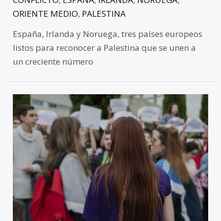
ORIENTE MEDIO
,
PALESTINA
España, Irlanda y Noruega, tres países europeos
listos para reconocer a Palestina que se unen a
un creciente número
Protestas
en
universidades
estadounidenses:
entre
la
libertad
de
expresión