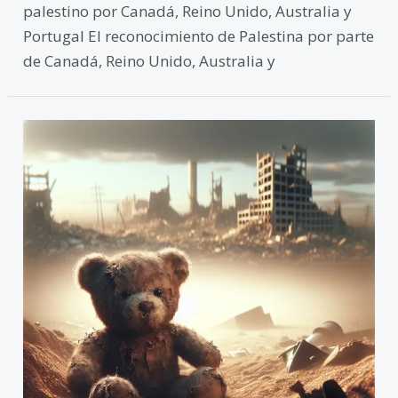
palestino por Canadá, Reino Unido, Australia y
Portugal El reconocimiento de Palestina por parte
de Canadá, Reino Unido, Australia y
Complicidad
internacional
y
uso
desproporcionado
de
la
fuerza
en
Gaza