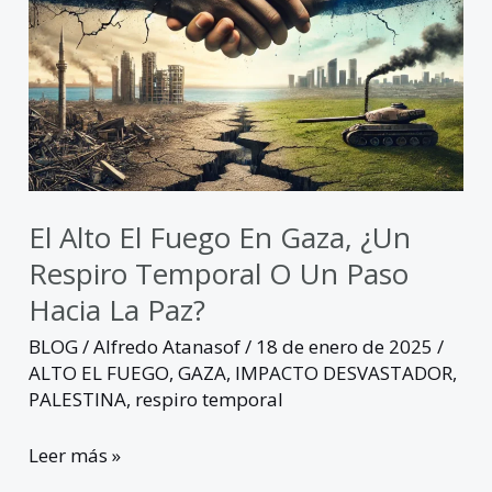
temporal
o
un
paso
hacia
la
paz?
El Alto El Fuego En Gaza, ¿Un
Respiro Temporal O Un Paso
Hacia La Paz?
BLOG
/
Alfredo Atanasof
/
18 de enero de 2025
/
ALTO EL FUEGO
,
GAZA
,
IMPACTO DESVASTADOR
,
PALESTINA
,
respiro temporal
Leer más »