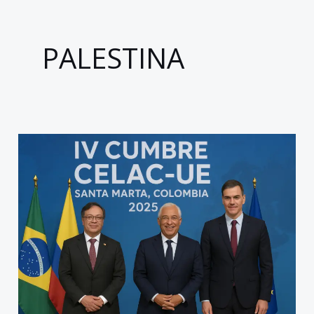
PALESTINA
CELAC-
UE:
una
cumbre
con
sabor
a
desafío