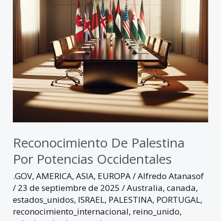
occidentales
Reconocimiento De Palestina
Por Potencias Occidentales
.GOV
,
AMERICA
,
ASIA
,
EUROPA
/
Alfredo Atanasof
/
23 de septiembre de 2025
/
Australia
,
canada
,
estados_unidos
,
ISRAEL
,
PALESTINA
,
PORTUGAL
,
reconocimiento_internacional
,
reino_unido
,