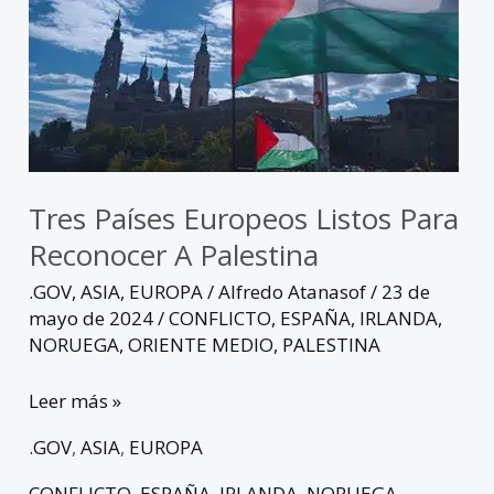
Europeos
Listos
para
Reconocer
a
Palestina
Tres Países Europeos Listos Para
Reconocer A Palestina
.GOV
,
ASIA
,
EUROPA
/
Alfredo Atanasof
/
23 de
mayo de 2024
/
CONFLICTO
,
ESPAÑA
,
IRLANDA
,
NORUEGA
,
ORIENTE MEDIO
,
PALESTINA
Leer más »
.GOV
,
ASIA
,
EUROPA
CONFLICTO
,
ESPAÑA
,
IRLANDA
,
NORUEGA
,