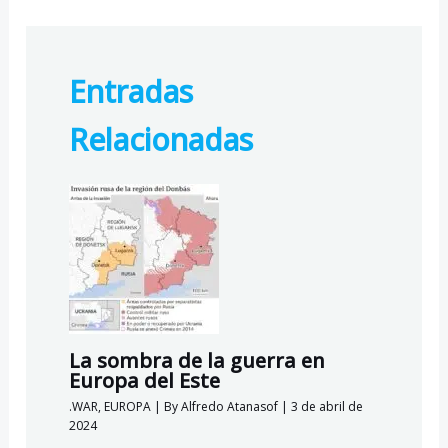
ac
el
h
ut
e
e
at
lo
b
gr
s
o
Entradas
o
a
A
k.
o
m
p
c
Relacionadas
k
p
o
m
La sombra de la guerra en
Europa del Este
.WAR
,
EUROPA
| By
Alfredo Atanasof
|
3 de abril de
2024