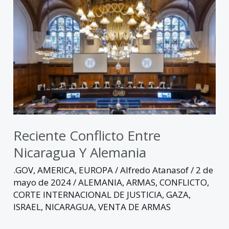
Reciente
Conflicto
entre
Nicaragua
y
Alemania
Reciente Conflicto Entre
Nicaragua Y Alemania
.GOV
,
AMERICA
,
EUROPA
/
Alfredo Atanasof
/
2 de
mayo de 2024
/
ALEMANIA
,
ARMAS
,
CONFLICTO
,
CORTE INTERNACIONAL DE JUSTICIA
,
GAZA
,
ISRAEL
,
NICARAGUA
,
VENTA DE ARMAS