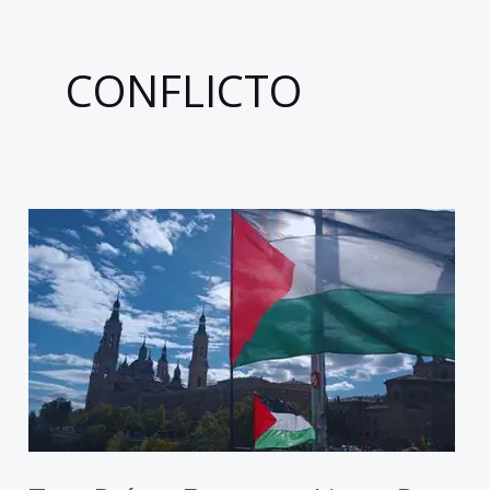
CONFLICTO
Tres
Países
Europeos
Listos
para
Reconocer
a
Palestina