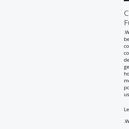
C
F
.
b
co
co
de
ge
ho
me
po
us
Le
.