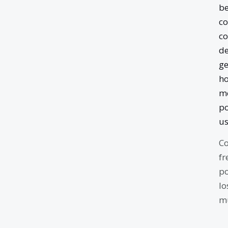
b
co
co
de
ge
ho
me
po
us
Co
fr
po
lo
mu