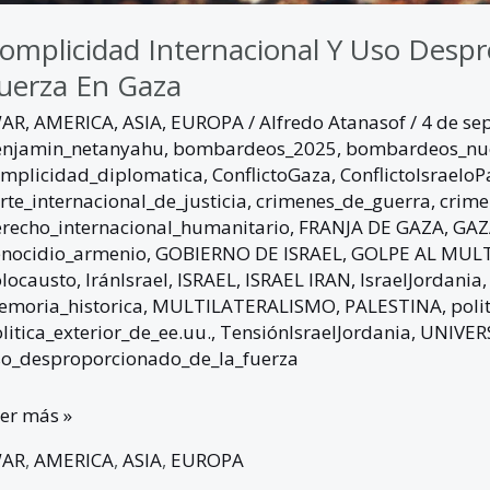
omplicidad Internacional Y Uso Desp
uerza En Gaza
WAR
,
AMERICA
,
ASIA
,
EUROPA
/
Alfredo Atanasof
/
4 de se
enjamin_netanyahu
,
bombardeos_2025
,
bombardeos_nuc
mplicidad_diplomatica
,
ConflictoGaza
,
ConflictoIsraeloP
rte_internacional_de_justicia
,
crimenes_de_guerra
,
crime
recho_internacional_humanitario
,
FRANJA DE GAZA
,
GAZ
nocidio_armenio
,
GOBIERNO DE ISRAEL
,
GOLPE AL MUL
locausto
,
IránIsrael
,
ISRAEL
,
ISRAEL IRAN
,
IsraelJordania
moria_historica
,
MULTILATERALISMO
,
PALESTINA
,
poli
litica_exterior_de_ee.uu.
,
TensiónIsraelJordania
,
UNIVERS
o_desproporcionado_de_la_fuerza
er más »
WAR
,
AMERICA
,
ASIA
,
EUROPA