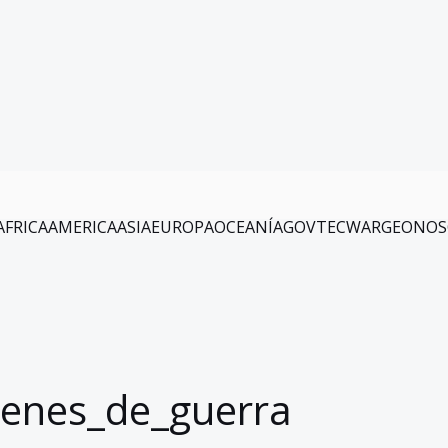
AFRICA
AMERICA
ASIA
EUROPA
OCEANÍA
GOV
TEC
WAR
GEO
NOS
menes_de_guerra