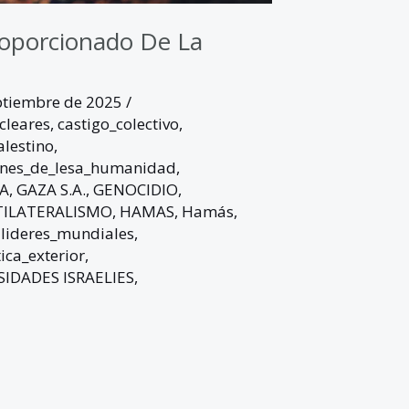
roporcionado De La
ptiembre de 2025
/
leares
,
castigo_colectivo
,
alestino
,
nes_de_lesa_humanidad
,
A
,
GAZA S.A.
,
GENOCIDIO
,
TILATERALISMO
,
HAMAS
,
Hamás
,
,
lideres_mundiales
,
tica_exterior
,
IDADES ISRAELIES
,