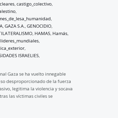
leares
,
castigo_colectivo
,
alestino
,
nes_de_lesa_humanidad
,
A
,
GAZA S.A.
,
GENOCIDIO
,
TILATERALISMO
,
HAMAS
,
Hamás
,
,
lideres_mundiales
,
tica_exterior
,
IDADES ISRAELIES
,
nal Gaza se ha vuelto innegable
l uso desproporcionado de la fuerza
asivo, legitima la violencia y socava
as las víctimas civiles se