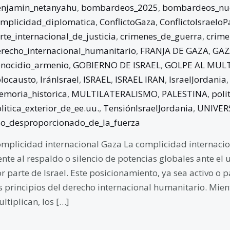
enjamin_netanyahu
,
bombardeos_2025
,
bombardeos_nuc
mplicidad_diplomatica
,
ConflictoGaza
,
ConflictoIsraeloP
rte_internacional_de_justicia
,
crimenes_de_guerra
,
crime
recho_internacional_humanitario
,
FRANJA DE GAZA
,
GAZ
nocidio_armenio
,
GOBIERNO DE ISRAEL
,
GOLPE AL MUL
locausto
,
IránIsrael
,
ISRAEL
,
ISRAEL IRAN
,
IsraelJordania
moria_historica
,
MULTILATERALISMO
,
PALESTINA
,
poli
litica_exterior_de_ee.uu.
,
TensiónIsraelJordania
,
UNIVERS
o_desproporcionado_de_la_fuerza
mplicidad internacional Gaza La complicidad internacio
ente al respaldo o silencio de potencias globales ante e
r parte de Israel. Este posicionamiento, ya sea activo o p
s principios del derecho internacional humanitario. Mientr
ltiplican, los […]