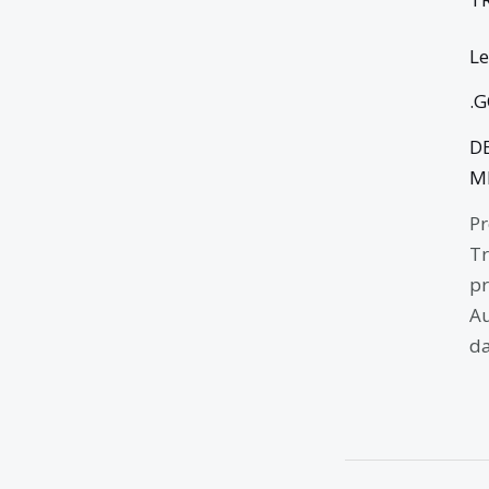
Le
.
D
M
Pr
Tr
pr
Au
da