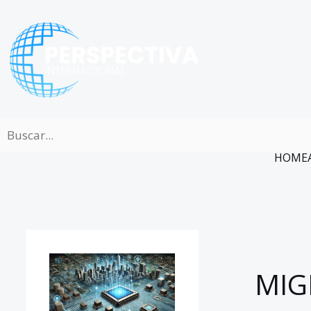
Ir
al
contenido
HOME
MIG