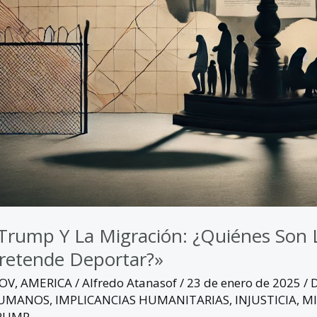
Trump Y La Migración: ¿Quiénes Son 
retende Deportar?»
GOV
,
AMERICA
/
Alfredo Atanasof
/
23 de enero de 2025
/
UMANOS
,
IMPLICANCIAS HUMANITARIAS
,
INJUSTICIA
,
MI
RUMP