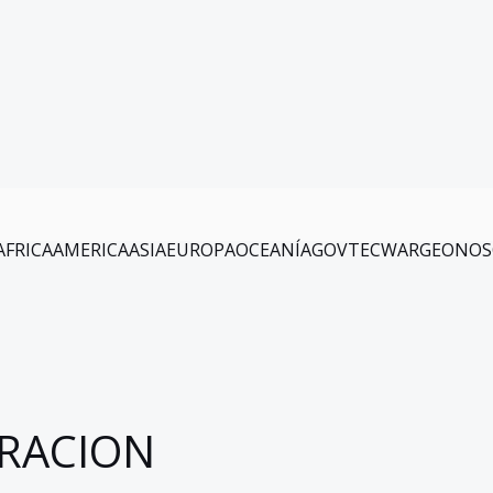
AFRICA
AMERICA
ASIA
EUROPA
OCEANÍA
GOV
TEC
WAR
GEO
NOS
RACION