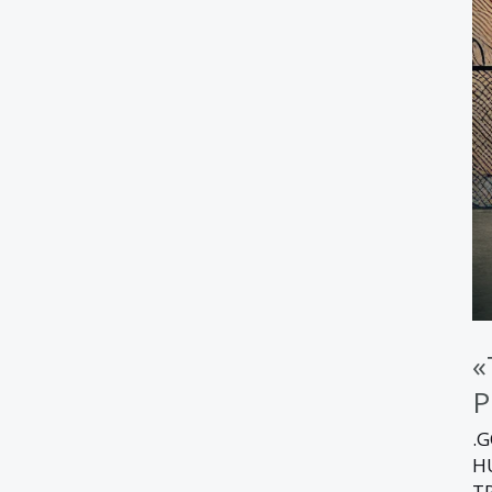
«
P
.
H
T