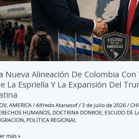
pansión
l
rumpismo
érica
tina
a Nueva Alineación De Colombia Con
e La Espriella Y La Expansión Del T
atina
GOV
,
AMERICA
/
Alfredo Atanasof
/
3 de julio de 2026
/
CH
ERECHOS HUMANOS
,
DOCTRINA DONROE
,
ESCUDO DE L
IGRACION
,
POLITICA REGIONAL
er más »