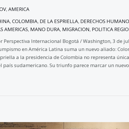
GOV
,
AMERICA
HINA
,
COLOMBIA
,
DE LA ESPRIELLA
,
DERECHOS HUMANO
AS AMERICAS
,
MANO DURA
,
MIGRACION
,
POLITICA REGI
r Perspectiva Internacional Bogotá / Washington, 3 de ju
umpismo en América Latina suma un nuevo aliado: Colom
priella a la presidencia de Colombia no representa úni
l país sudamericano. Su triunfo parece marcar un nuevo 
Trump