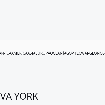
AFRICA
AMERICA
ASIA
EUROPA
OCEANÍA
GOV
TEC
WAR
GEO
NOS
VA YORK