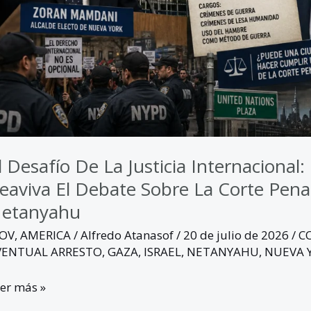
aviva
bate
bre
rte
nal
ternacional
l Desafío De La Justicia Internacional
etanyahu
eaviva El Debate Sobre La Corte Penal
etanyahu
GOV
,
AMERICA
/
Alfredo Atanasof
/
20 de julio de 2026
/
C
VENTUAL ARRESTO
,
GAZA
,
ISRAEL
,
NETANYAHU
,
NUEVA 
er más »