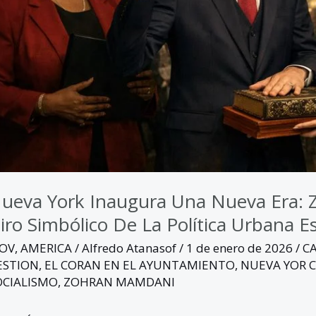
ro
mbólico
e
lítica
rbana
tadounidense
ueva York Inaugura Una Nueva Era: 
iro Simbólico De La Política Urbana 
GOV
,
AMERICA
/
Alfredo Atanasof
/
1 de enero de 2026
/
C
ESTION
,
EL CORAN EN EL AYUNTAMIENTO
,
NUEVA YOR 
OCIALISMO
,
ZOHRAN MAMDANI