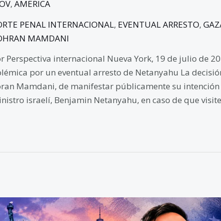
GOV
,
AMERICA
ORTE PENAL INTERNACIONAL
,
EVENTUAL ARRESTO
,
GAZ
OHRAN MAMDANI
r Perspectiva internacional Nueva York, 19 de julio de 20
lémica por un eventual arresto de Netanyahu La decisión
ran Mamdani, de manifestar públicamente su intención 
nistro israelí, Benjamin Netanyahu, en caso de que visite
tados
idos: