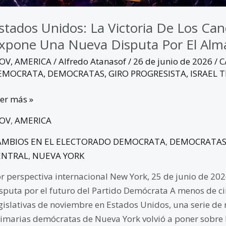
emócrata
stados Unidos: La Victoria De Los C
xpone Una Nueva Disputa Por El Alm
GOV
,
AMERICA
/
Alfredo Atanasof
/
26 de junio de 2026
/
C
EMOCRATA
,
DEMOCRATAS
,
GIRO PROGRESISTA
,
ISRAEL 
er más »
GOV
,
AMERICA
AMBIOS EN EL ELECTORADO DEMOCRATA
,
DEMOCRATA
ENTRAL
,
NUEVA YORK
r perspectiva internacional New York, 25 de junio de 202
sputa por el futuro del Partido Demócrata A menos de ci
gislativas de noviembre en Estados Unidos, una serie de 
imarias demócratas de Nueva York volvió a poner sobre