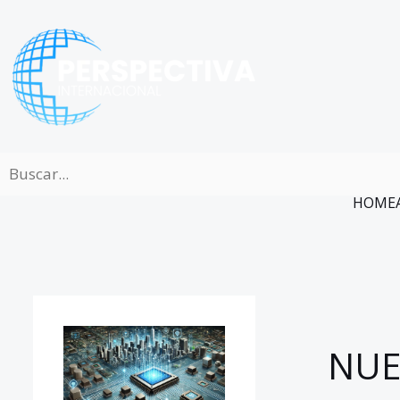
Ir
al
contenido
HOME
NUE