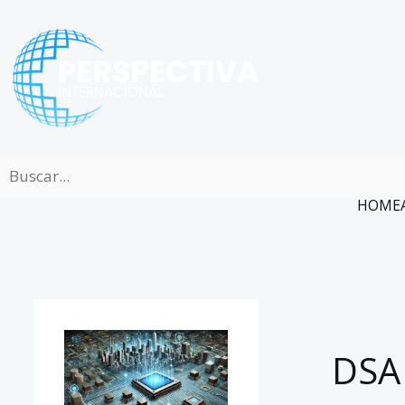
Ir
al
contenido
HOME
DSA