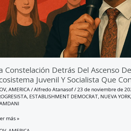
cialista
ue
nquistó
ueva
rk
a Constelación Detrás Del Ascenso D
cosistema Juvenil Y Socialista Que C
GOV
,
AMERICA
/
Alfredo Atanasof
/
23 de noviembre de 2
ROGRESISTA
,
ESTABLISHMENT DEMOCRAT
,
NUEVA YORK
AMDANI
er más »
GOV
,
AMERICA