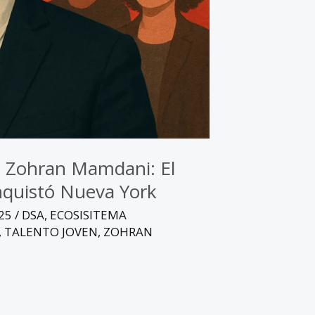
e Zohran Mamdani: El
onquistó Nueva York
025
/
DSA
,
ECOSISITEMA
,
TALENTO JOVEN
,
ZOHRAN