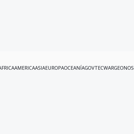
AFRICA
AMERICA
ASIA
EUROPA
OCEANÍA
GOV
TEC
WAR
GEO
NOS