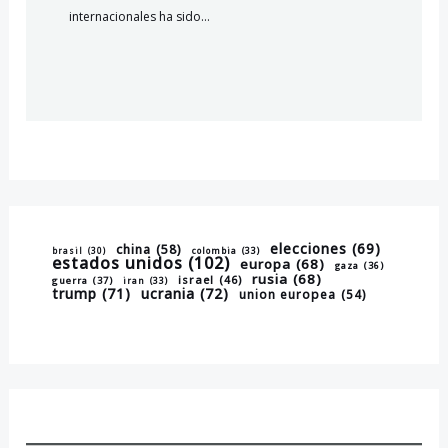
internacionales ha sido…
elecciones
(69)
china
(58)
brasil
(30)
colombia
(33)
estados unidos
(102)
europa
(68)
gaza
(36)
rusia
(68)
israel
(46)
guerra
(37)
iran
(33)
trump
(71)
ucrania
(72)
union europea
(54)