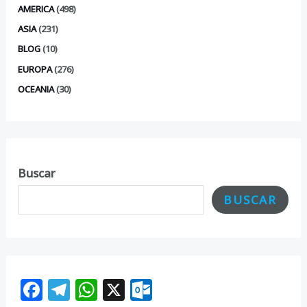
AMERICA
(498)
ASIA
(231)
BLOG
(10)
EUROPA
(276)
OCEANIA
(30)
Buscar
BUSCAR
F
T
W
X
O