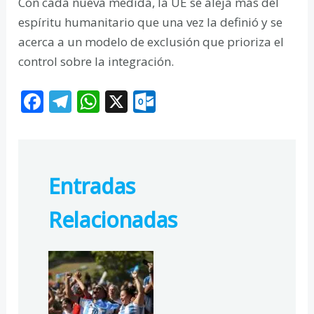
Con cada nueva medida, la UE se aleja más del
espíritu humanitario que una vez la definió y se
acerca a un modelo de exclusión que prioriza el
control sobre la integración.
F
T
W
X
O
ac
el
h
ut
e
e
at
lo
b
gr
s
o
Entradas
o
a
A
k.
o
m
p
c
Relacionadas
k
p
o
m