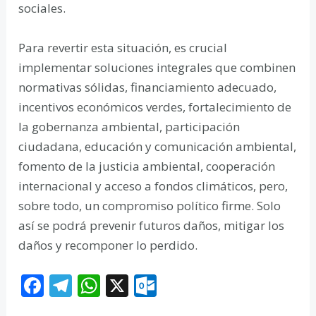
sociales.
Para revertir esta situación, es crucial
implementar soluciones integrales que combinen
normativas sólidas, financiamiento adecuado,
incentivos económicos verdes, fortalecimiento de
la gobernanza ambiental, participación
ciudadana, educación y comunicación ambiental,
fomento de la justicia ambiental, cooperación
internacional y acceso a fondos climáticos, pero,
sobre todo, un compromiso político firme. Solo
así se podrá prevenir futuros daños, mitigar los
daños y recomponer lo perdido.
F
T
W
X
O
ac
el
h
ut