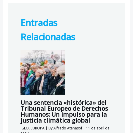
e
e
at
lo
b
gr
s
o
Entradas
o
a
A
k.
o
m
p
c
Relacionadas
k
p
o
m
Una sentencia «histórica» del
Tribunal Europeo de Derechos
Humanos: Un impulso para la
justicia climática global
.GEO
,
EUROPA
| By
Alfredo Atanasof
|
11 de abril de