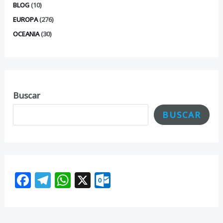
BLOG
(10)
EUROPA
(276)
OCEANIA
(30)
Buscar
BUSCAR
F
T
W
X
O
ac
el
h
ut
e
e
at
lo