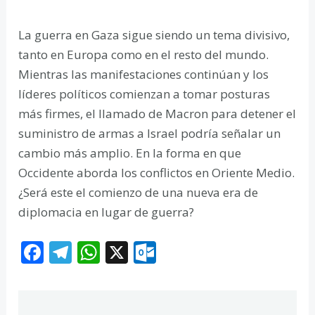
La guerra en Gaza sigue siendo un tema divisivo,
tanto en Europa como en el resto del mundo.
Mientras las manifestaciones continúan y los
líderes políticos comienzan a tomar posturas
más firmes, el llamado de Macron para detener el
suministro de armas a Israel podría señalar un
cambio más amplio. En la forma en que
Occidente aborda los conflictos en Oriente Medio.
¿Será este el comienzo de una nueva era de
diplomacia en lugar de guerra?
F
T
W
X
O
ac
el
h
ut
e
e
at
lo