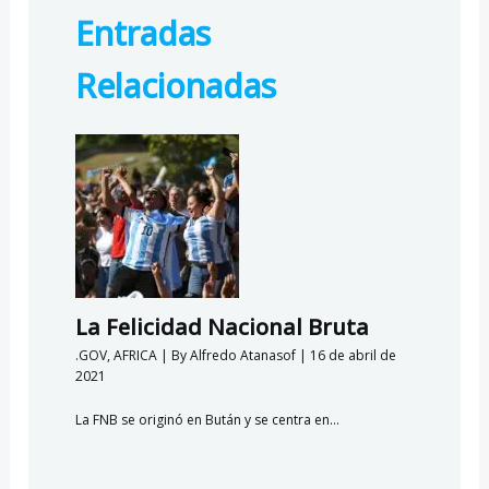
b
gr
s
o
Entradas
o
a
A
k.
o
m
p
c
Relacionadas
k
p
o
m
La Felicidad Nacional Bruta
.GOV
,
AFRICA
| By
Alfredo Atanasof
|
16 de abril de
2021
La FNB se originó en Bután y se centra en…