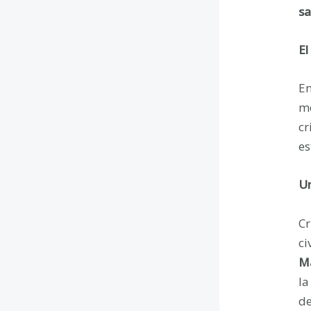
sa
El
En
me
cr
es
Un
Cr
ci
Ma
la
de