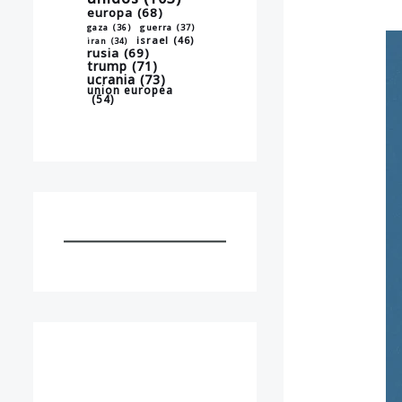
europa
(68)
gaza
(36)
guerra
(37)
israel
(46)
iran
(34)
rusia
(69)
trump
(71)
ucrania
(73)
union europea
(54)