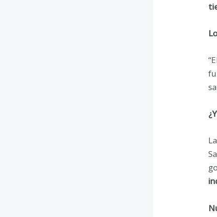
ti
Lo
“E
fu
sa
¿Y
La
Sa
go
in
Nu