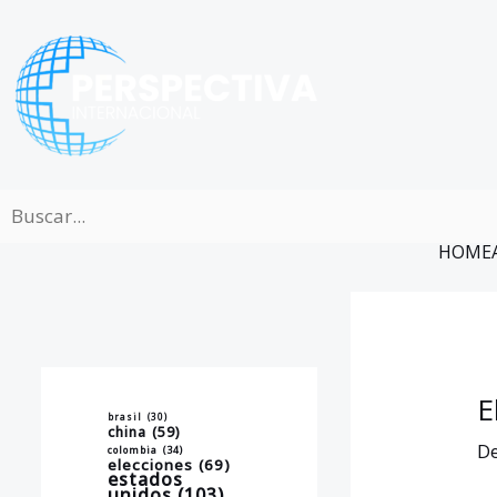
Ir
al
contenido
HOME
E
brasil
(30)
china
(59)
De
colombia
(34)
elecciones
(69)
estados
unidos
(103)