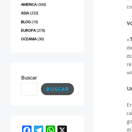
AMERICA
(500)
co
ASIA
(232)
BLOG
(10)
Vo
EUROPA
(276)
«
T
OCEANIA
(30)
de
do
ré
vo
Buscar
U
BUSCAR
En
ca
go
F
T
W
X
di