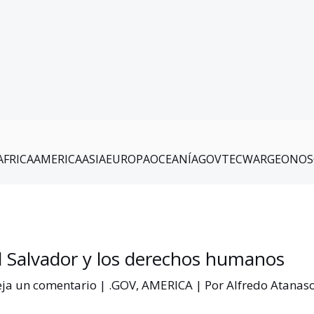
AFRICA
AMERICA
ASIA
EUROPA
OCEANÍA
GOV
TEC
WAR
GEO
NOS
l Salvador y los derechos humanos
ja un comentario
|
.GOV
,
AMERICA
| Por
Alfredo Atanas