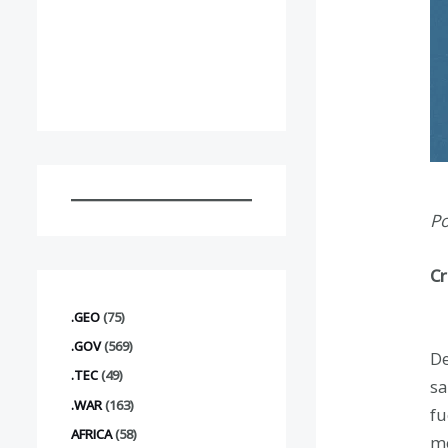
Po
Cr
.GEO
(75)
.GOV
(569)
De
.TEC
(49)
s
.WAR
(163)
fu
AFRICA
(58)
me