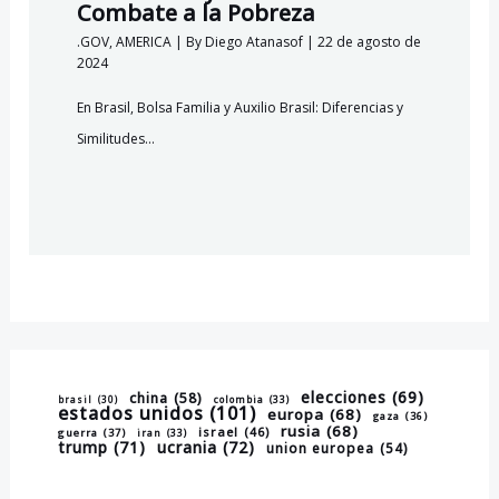
Combate a la Pobreza
.GOV
,
AMERICA
| By
Diego Atanasof
|
22 de agosto de
2024
En Brasil, Bolsa Familia y Auxilio Brasil: Diferencias y
Similitudes…
elecciones
(69)
china
(58)
brasil
(30)
colombia
(33)
estados unidos
(101)
europa
(68)
gaza
(36)
rusia
(68)
israel
(46)
guerra
(37)
iran
(33)
trump
(71)
ucrania
(72)
union europea
(54)