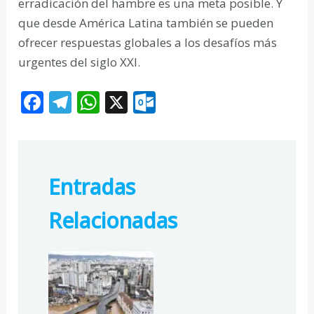
erradicación del hambre es una meta posible. Y
que desde América Latina también se pueden
ofrecer respuestas globales a los desafíos más
urgentes del siglo XXI.
F
T
W
X
O
ac
el
h
ut
e
e
at
lo
b
gr
s
o
Entradas
o
a
A
k.
o
m
p
c
Relacionadas
k
p
o
m