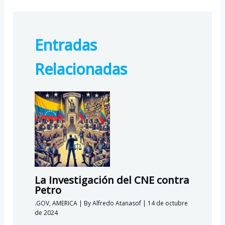
ac
el
h
ut
e
e
at
lo
b
gr
s
o
Entradas
o
a
A
k.
o
m
p
c
Relacionadas
k
p
o
m
La Investigación del CNE contra
Petro
.GOV
,
AMERICA
| By
Alfredo Atanasof
|
14 de octubre
de 2024