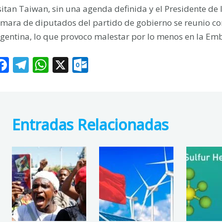
sitan Taiwan, sin una agenda definida y el Presidente de
mara de diputados del partido de gobierno se reunio co
gentina, lo que provoco malestar por lo menos en la Em
F
T
W
X
O
ac
el
h
ut
e
e
at
lo
b
gr
s
o
Entradas Relacionadas
o
a
A
k.
o
m
p
c
k
p
o
m