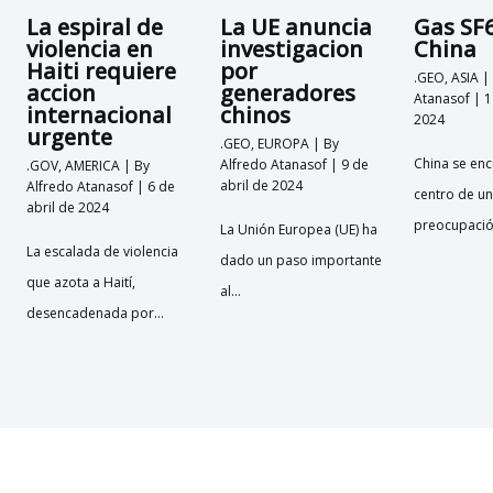
La espiral de
La UE anuncia
Gas SF
violencia en
investigacion
China
Haiti requiere
por
.GEO
,
ASIA
|
accion
generadores
Atanasof
|
1
internacional
chinos
2024
urgente
.GEO
,
EUROPA
| By
China se enc
Alfredo Atanasof
|
9 de
.GOV
,
AMERICA
| By
abril de 2024
Alfredo Atanasof
|
6 de
centro de un
abril de 2024
preocupaci
La Unión Europea (UE) ha
La escalada de violencia
dado un paso importante
que azota a Haití,
al…
desencadenada por…