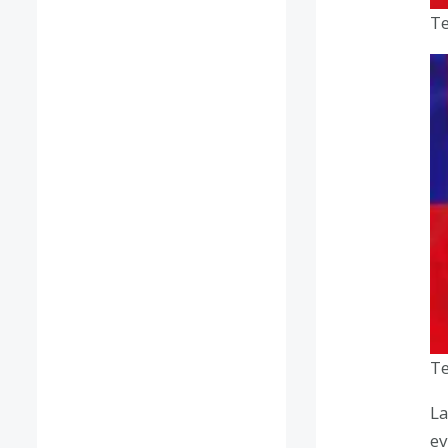
Te
Te
La
ev