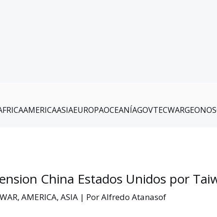
AFRICA
AMERICA
ASIA
EUROPA
OCEANÍA
GOV
TEC
WAR
GEO
NOS
ension China Estados Unidos por Tai
.WAR
,
AMERICA
,
ASIA
| Por
Alfredo Atanasof