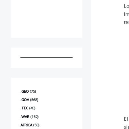
Lo
in
te
.GEO
(75)
.GOV
(568)
.TEC
(49)
.WAR
(162)
El
AFRICA
(58)
si