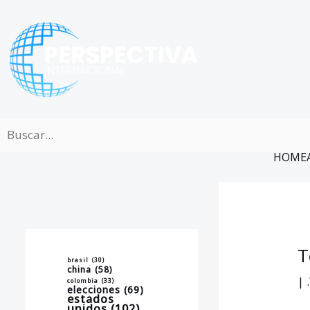
Ir
al
contenido
HOME
T
brasil
(30)
china
(58)
|
colombia
(33)
elecciones
(69)
estados
unidos
(102)