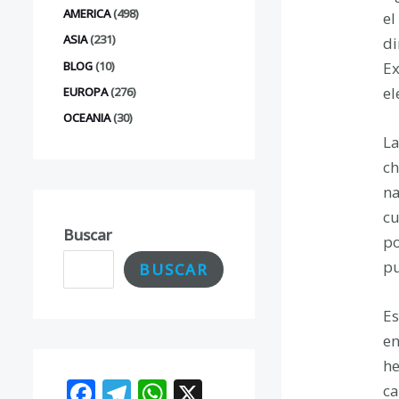
AMERICA
(498)
el
ASIA
(231)
di
BLOG
(10)
Ex
el
EUROPA
(276)
OCEANIA
(30)
La
ch
na
cu
Buscar
po
pu
BUSCAR
Es
en
he
F
T
W
X
ca