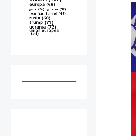
europa
(68)
gaza
(36)
guerra
(37)
israel
(46)
iran
(33)
rusia
(68)
trump
(71)
ucrania
(72)
union europea
(54)