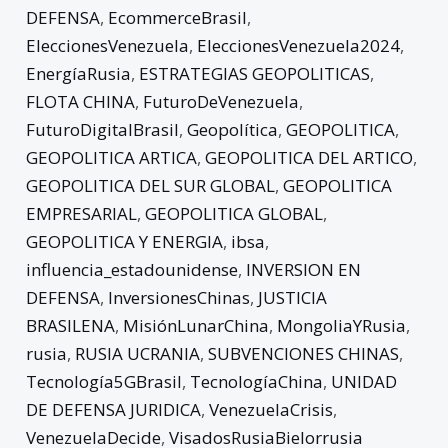
DEFENSA
,
EcommerceBrasil
,
EleccionesVenezuela
,
EleccionesVenezuela2024
,
EnergíaRusia
,
ESTRATEGIAS GEOPOLITICAS
,
FLOTA CHINA
,
FuturoDeVenezuela
,
FuturoDigitalBrasil
,
Geopolítica
,
GEOPOLITICA
,
GEOPOLITICA ARTICA
,
GEOPOLITICA DEL ARTICO
,
GEOPOLITICA DEL SUR GLOBAL
,
GEOPOLITICA
EMPRESARIAL
,
GEOPOLITICA GLOBAL
,
GEOPOLITICA Y ENERGIA
,
ibsa
,
influencia_estadounidense
,
INVERSION EN
DEFENSA
,
InversionesChinas
,
JUSTICIA
BRASILENA
,
MisiónLunarChina
,
MongoliaYRusia
,
rusia
,
RUSIA UCRANIA
,
SUBVENCIONES CHINAS
,
Tecnología5GBrasil
,
TecnologíaChina
,
UNIDAD
DE DEFENSA JURIDICA
,
VenezuelaCrisis
,
VenezuelaDecide
,
VisadosRusiaBielorrusia