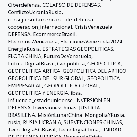
Ciberdefensa
,
COLAPSO DE DEFENSAS
,
ConflictoUcraniaRusia
,
consejo_sudamericano_de_defensa
,
cooperacion_internacional
,
CrisisVenezuela
,
DEFENSA
,
EcommerceBrasil
,
EleccionesVenezuela
,
EleccionesVenezuela2024
,
EnergíaRusia
,
ESTRATEGIAS GEOPOLITICAS
,
FLOTA CHINA
,
FuturoDeVenezuela
,
FuturoDigitalBrasil
,
Geopolítica
,
GEOPOLITICA
,
GEOPOLITICA ARTICA
,
GEOPOLITICA DEL ARTICO
,
GEOPOLITICA DEL SUR GLOBAL
,
GEOPOLITICA
EMPRESARIAL
,
GEOPOLITICA GLOBAL
,
GEOPOLITICA Y ENERGIA
,
ibsa
,
influencia_estadounidense
,
INVERSION EN
DEFENSA
,
InversionesChinas
,
JUSTICIA
BRASILENA
,
MisiónLunarChina
,
MongoliaYRusia
,
rusia
,
RUSIA UCRANIA
,
SUBVENCIONES CHINAS
,
Tecnología5GBrasil
,
TecnologíaChina
,
UNIDAD
DE DEFENSA JURIDICA
,
VenezuelaCrisis
,