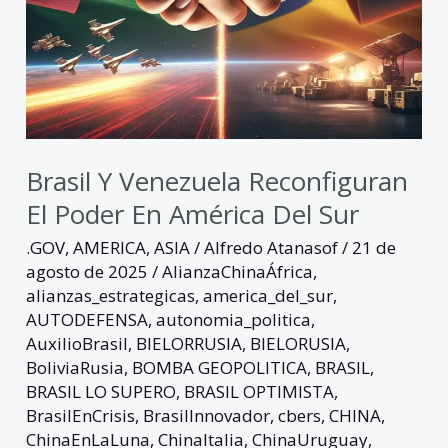
Sur
Brasil Y Venezuela Reconfiguran
El Poder En América Del Sur
.GOV
,
AMERICA
,
ASIA
/
Alfredo Atanasof
/
21 de
agosto de 2025
/
AlianzaChinaÁfrica
,
alianzas_estrategicas
,
america_del_sur
,
AUTODEFENSA
,
autonomia_politica
,
AuxilioBrasil
,
BIELORRUSIA
,
BIELORUSIA
,
BoliviaRusia
,
BOMBA GEOPOLITICA
,
BRASIL
,
BRASIL LO SUPERO
,
BRASIL OPTIMISTA
,
BrasilEnCrisis
,
BrasilInnovador
,
cbers
,
CHINA
,
ChinaEnLaLuna
,
ChinaItalia
,
ChinaUruguay
,