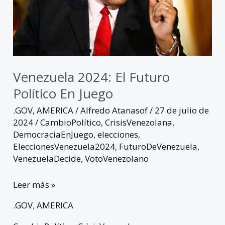
juego
Venezuela 2024: El Futuro
Político En Juego
.GOV
,
AMERICA
/
Alfredo Atanasof
/
27 de julio de
2024
/
CambioPolítico
,
CrisisVenezolana
,
DemocraciaEnJuego
,
elecciones
,
EleccionesVenezuela2024
,
FuturoDeVenezuela
,
VenezuelaDecide
,
VotoVenezolano
Leer más »
.GOV
,
AMERICA