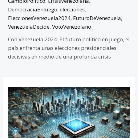
CambioPolítico
,
CrisisVenezolana
,
DemocraciaEnJuego
,
elecciones
,
EleccionesVenezuela2024
,
FuturoDeVenezuela
,
VenezuelaDecide
,
VotoVenezolano
Con Venezuela 2024: El futuro político en juego, el
país enfrenta unas elecciones presidenciales
decisivas en medio de una profunda crisis