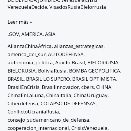
VenezuelaDecide
,
VisadosRusiaBielorrusia
Leer más »
.GOV
,
AMERICA
,
ASIA
AlianzaChinaÁfrica
,
alianzas_estrategicas
,
america_del_sur
,
AUTODEFENSA
,
autonomia_politica
,
AuxilioBrasil
,
BIELORRUSIA
,
BIELORUSIA
,
BoliviaRusia
,
BOMBA GEOPOLITICA
,
BRASIL
,
BRASIL LO SUPERO
,
BRASIL OPTIMISTA
,
BrasilEnCrisis
,
BrasilInnovador
,
cbers
,
CHINA
,
ChinaEnLaLuna
,
ChinaItalia
,
ChinaUruguay
,
Ciberdefensa
,
COLAPSO DE DEFENSAS
,
ConflictoUcraniaRusia
,
consejo_sudamericano_de_defensa
,
cooperacion_internacional
,
CrisisVenezuela
,