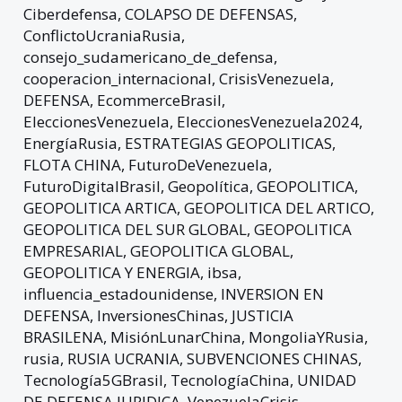
Ciberdefensa
,
COLAPSO DE DEFENSAS
,
ConflictoUcraniaRusia
,
consejo_sudamericano_de_defensa
,
cooperacion_internacional
,
CrisisVenezuela
,
DEFENSA
,
EcommerceBrasil
,
EleccionesVenezuela
,
EleccionesVenezuela2024
,
EnergíaRusia
,
ESTRATEGIAS GEOPOLITICAS
,
FLOTA CHINA
,
FuturoDeVenezuela
,
FuturoDigitalBrasil
,
Geopolítica
,
GEOPOLITICA
,
GEOPOLITICA ARTICA
,
GEOPOLITICA DEL ARTICO
,
GEOPOLITICA DEL SUR GLOBAL
,
GEOPOLITICA
EMPRESARIAL
,
GEOPOLITICA GLOBAL
,
GEOPOLITICA Y ENERGIA
,
ibsa
,
influencia_estadounidense
,
INVERSION EN
DEFENSA
,
InversionesChinas
,
JUSTICIA
BRASILENA
,
MisiónLunarChina
,
MongoliaYRusia
,
rusia
,
RUSIA UCRANIA
,
SUBVENCIONES CHINAS
,
Tecnología5GBrasil
,
TecnologíaChina
,
UNIDAD
DE DEFENSA JURIDICA
,
VenezuelaCrisis
,