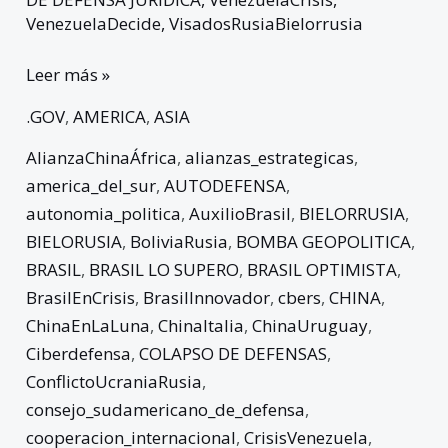
VenezuelaDecide
,
VisadosRusiaBielorrusia
Leer más »
.GOV
,
AMERICA
,
ASIA
AlianzaChinaÁfrica
,
alianzas_estrategicas
,
america_del_sur
,
AUTODEFENSA
,
autonomia_politica
,
AuxilioBrasil
,
BIELORRUSIA
,
BIELORUSIA
,
BoliviaRusia
,
BOMBA GEOPOLITICA
,
BRASIL
,
BRASIL LO SUPERO
,
BRASIL OPTIMISTA
,
BrasilEnCrisis
,
BrasilInnovador
,
cbers
,
CHINA
,
ChinaEnLaLuna
,
ChinaItalia
,
ChinaUruguay
,
Ciberdefensa
,
COLAPSO DE DEFENSAS
,
ConflictoUcraniaRusia
,
consejo_sudamericano_de_defensa
,
cooperacion_internacional
,
CrisisVenezuela
,