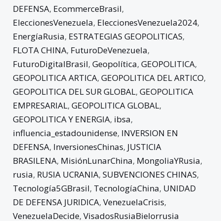
DEFENSA
,
EcommerceBrasil
,
EleccionesVenezuela
,
EleccionesVenezuela2024
,
EnergíaRusia
,
ESTRATEGIAS GEOPOLITICAS
,
FLOTA CHINA
,
FuturoDeVenezuela
,
FuturoDigitalBrasil
,
Geopolítica
,
GEOPOLITICA
,
GEOPOLITICA ARTICA
,
GEOPOLITICA DEL ARTICO
,
GEOPOLITICA DEL SUR GLOBAL
,
GEOPOLITICA
EMPRESARIAL
,
GEOPOLITICA GLOBAL
,
GEOPOLITICA Y ENERGIA
,
ibsa
,
influencia_estadounidense
,
INVERSION EN
DEFENSA
,
InversionesChinas
,
JUSTICIA
BRASILENA
,
MisiónLunarChina
,
MongoliaYRusia
,
rusia
,
RUSIA UCRANIA
,
SUBVENCIONES CHINAS
,
Tecnología5GBrasil
,
TecnologíaChina
,
UNIDAD
DE DEFENSA JURIDICA
,
VenezuelaCrisis
,
VenezuelaDecide
,
VisadosRusiaBielorrusia