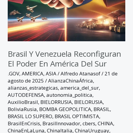
Sur
Brasil Y Venezuela Reconfiguran
El Poder En América Del Sur
.GOV
,
AMERICA
,
ASIA
/
Alfredo Atanasof
/
21 de
agosto de 2025
/
AlianzaChinaÁfrica
,
alianzas_estrategicas
,
america_del_sur
,
AUTODEFENSA
,
autonomia_politica
,
AuxilioBrasil
,
BIELORRUSIA
,
BIELORUSIA
,
BoliviaRusia
,
BOMBA GEOPOLITICA
,
BRASIL
,
BRASIL LO SUPERO
,
BRASIL OPTIMISTA
,
BrasilEnCrisis
,
BrasilInnovador
,
cbers
,
CHINA
,
ChinaEnLaLuna
,
ChinaItalia
,
ChinaUruguay
,