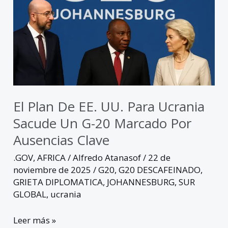
EE.
UU.
para
Ucrania
sacude
un
G-
20
El Plan De EE. UU. Para Ucrania
marcado
Sacude Un G-20 Marcado Por
por
Ausencias Clave
ausencias
clave
.GOV
,
AFRICA
/
Alfredo Atanasof
/
22 de
noviembre de 2025
/
G20
,
G20 DESCAFEINADO
,
GRIETA DIPLOMATICA
,
JOHANNESBURG
,
SUR
GLOBAL
,
ucrania
Leer más »