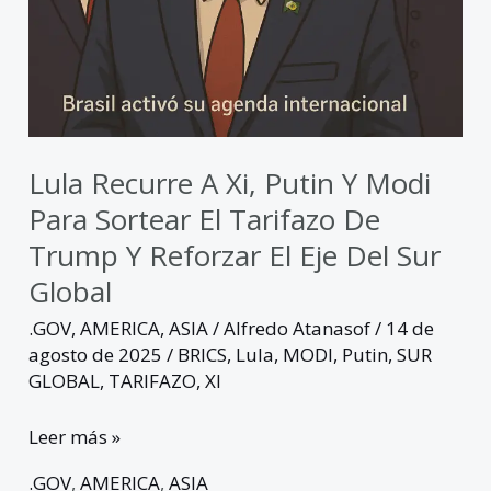
del
Sur
Global
Lula Recurre A Xi, Putin Y Modi
Para Sortear El Tarifazo De
Trump Y Reforzar El Eje Del Sur
Global
.GOV
,
AMERICA
,
ASIA
/
Alfredo Atanasof
/
14 de
agosto de 2025
/
BRICS
,
Lula
,
MODI
,
Putin
,
SUR
GLOBAL
,
TARIFAZO
,
XI
Leer más »
.GOV
,
AMERICA
,
ASIA