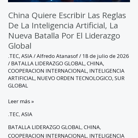
la
nueva
China Quiere Escribir Las Reglas
batalla
De La Inteligencia Artificial, La
por
Nueva Batalla Por El Liderazgo
el
Global
liderazgo
global
.TEC
,
ASIA
/
Alfredo Atanasof
/
18 de julio de 2026
/
BATALLA LIDERAZGO GLOBAL
,
CHINA
,
COOPERACION INTERNACIONAL
,
INTELIGENCIA
ARTIFICIAL
,
NUEVO ORDEN TECNOLOGICO
,
SUR
GLOBAL
Leer más »
.TEC
,
ASIA
BATALLA LIDERAZGO GLOBAL
,
CHINA
,
COOPERACION INTERNACIONAL
,
INTELIGENCIA