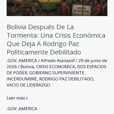
económica
que
deja
a
Bolivia Después De La
Rodrigo
Tormenta: Una Crisis Económica
Paz
Que Deja A Rodrigo Paz
políticamente
Políticamente Debilitado
debilitado
.GOV
,
AMERICA
/
Alfredo Atanasof
/
29 de junio de
2026
/
Bolivia
,
CRISIS ECONOMICA
,
DOS ESPACIOS
DE PODER
,
GOBIERNO SUPERVIVIENTE
,
INCERDUMBRE
,
RODRIGO PAZ DEBILITADO
,
VACIO DE LIDERAZGO
Leer más »
.GOV
,
AMERICA