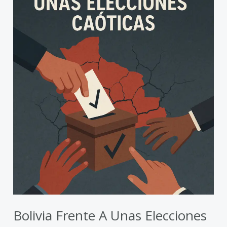
Bolivia
frente
a
unas
elecciones
caóticas
Bolivia Frente A Unas Elecciones