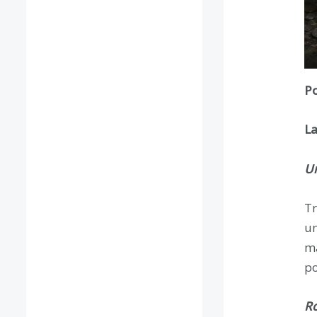
Po
La
Un
Tr
un
má
po
Ro