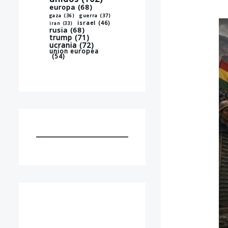
europa
(68)
gaza
(36)
guerra
(37)
israel
(46)
iran
(33)
rusia
(68)
trump
(71)
ucrania
(72)
union europea
(54)