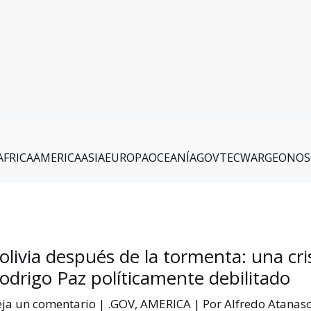
AFRICA
AMERICA
ASIA
EUROPA
OCEANÍA
GOV
TEC
WAR
GEO
NOS
olivia después de la tormenta: una cr
odrigo Paz políticamente debilitado
ja un comentario
|
.GOV
,
AMERICA
| Por
Alfredo Atanas