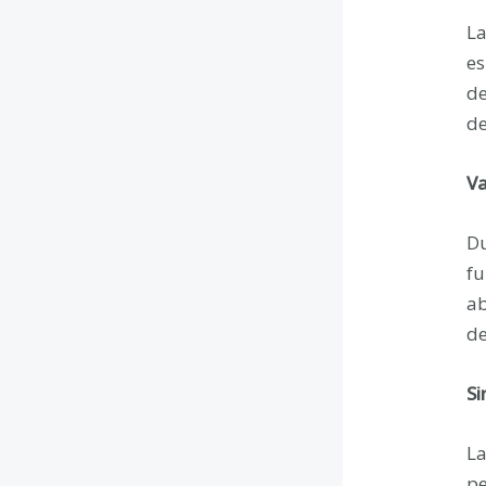
La
es
de
de
Va
Du
fu
ab
de
Si
La
pe