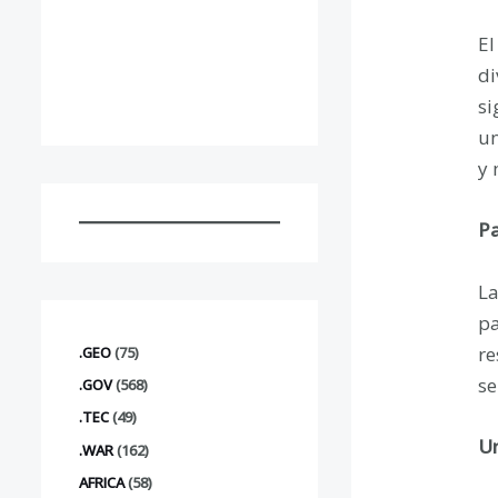
El
di
si
un
y 
Pa
La
pa
re
.GEO
(75)
se
.GOV
(568)
.TEC
(49)
Un
.WAR
(162)
AFRICA
(58)