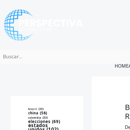
Ir
al
contenido
HOME
B
brasil
(30)
china
(58)
R
colombia
(33)
elecciones
(69)
estados
De
unidos
(102)