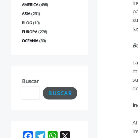
In
AMERICA
(498)
pa
ASIA
(231)
su
BLOG
(10)
la
EUROPA
(276)
OCEANIA
(30)
Bo
La
mu
su
Buscar
de
BUSCAR
In
Al
in
F
T
W
X