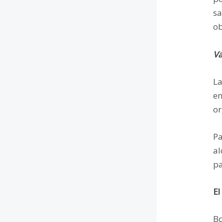
sa
ob
Va
La
en
or
Pa
al
pa
El
Bo