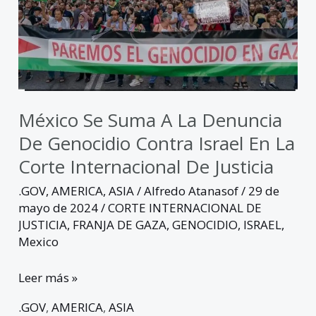
denuncia
de
Genocidio
contra
Israel
en
México Se Suma A La Denuncia
la
De Genocidio Contra Israel En La
Corte
Corte Internacional De Justicia
Internacional
de
.GOV
,
AMERICA
,
ASIA
/
Alfredo Atanasof
/
29 de
Justicia
mayo de 2024
/
CORTE INTERNACIONAL DE
JUSTICIA
,
FRANJA DE GAZA
,
GENOCIDIO
,
ISRAEL
,
Mexico
Leer más »
.GOV
,
AMERICA
,
ASIA