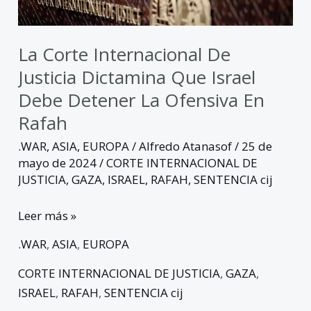
Debe
Detener
la
La Corte Internacional De
Ofensiva
Justicia Dictamina Que Israel
en
Debe Detener La Ofensiva En
Rafah
Rafah
.WAR
,
ASIA
,
EUROPA
/
Alfredo Atanasof
/
25 de
mayo de 2024
/
CORTE INTERNACIONAL DE
JUSTICIA
,
GAZA
,
ISRAEL
,
RAFAH
,
SENTENCIA cij
Leer más »
.WAR
,
ASIA
,
EUROPA
CORTE INTERNACIONAL DE JUSTICIA
,
GAZA
,
ISRAEL
,
RAFAH
,
SENTENCIA cij