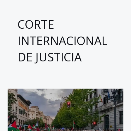
CORTE
INTERNACIONAL
DE JUSTICIA
México
se
suma
a
la