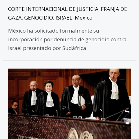
CORTE INTERNACIONAL DE JUSTICIA
,
FRANJA DE
GAZA
,
GENOCIDIO
,
ISRAEL
,
Mexico
México ha solicitado formalmente su
incorporación por denuncia de genocidio contra
Israel presentado por Sudáfrica
La
Corte
Internacional
de
Justicia
Dictamina
que
Israel