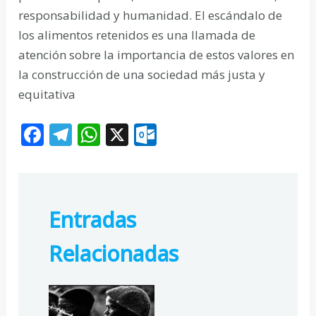
responsabilidad y humanidad. El escándalo de
los alimentos retenidos es una llamada de
atención sobre la importancia de estos valores en
la construcción de una sociedad más justa y
equitativa
F
T
W
X
O
ac
el
h
ut
e
e
at
lo
b
gr
s
o
Entradas
o
a
A
k.
o
m
p
c
Relacionadas
k
p
o
m