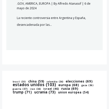
.GOV
,
AMERICA
,
EUROPA
| By
Alfredo Atanasof
|
6 de
mayo de 2024
La reciente controversia entre Argentina y España,
desencadenada por las…
elecciones
(69)
china
(59)
brasil
(30)
colombia
(34)
estados unidos
(103)
europa
(68)
gaza
(36)
rusia
(69)
israel
(46)
guerra
(37)
iran
(34)
trump
(71)
ucrania
(73)
union europea
(54)