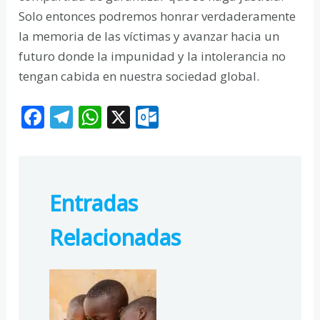
Solo entonces podremos honrar verdaderamente
la memoria de las víctimas y avanzar hacia un
futuro donde la impunidad y la intolerancia no
tengan cabida en nuestra sociedad global.
F
T
W
X
O
ac
el
h
ut
e
e
at
lo
b
gr
s
o
Entradas
o
a
A
k.
o
m
p
c
Relacionadas
k
p
o
m