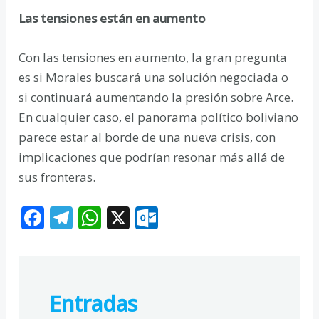
Las tensiones están en aumento
Con las tensiones en aumento, la gran pregunta
es si Morales buscará una solución negociada o
si continuará aumentando la presión sobre Arce.
En cualquier caso, el panorama político boliviano
parece estar al borde de una nueva crisis, con
implicaciones que podrían resonar más allá de
sus fronteras.
F
T
W
X
O
ac
el
h
ut
e
e
at
lo
b
gr
s
o
Entradas
o
a
A
k.