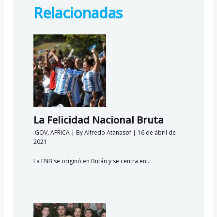
o
m
p
c
Relacionadas
k
p
o
m
La Felicidad Nacional Bruta
.GOV
,
AFRICA
| By
Alfredo Atanasof
|
16 de abril de
2021
La FNB se originó en Bután y se centra en…