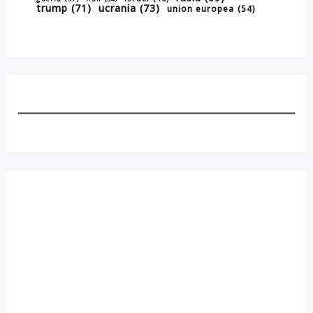
trump
(71)
ucrania
(73)
union europea
(54)