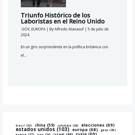
Triunfo Histórico de los
Laboristas en el Reino Unido
.GOV
,
EUROPA
| By
Alfredo Atanasof
|
5 de julio de
2024
En un giro sorprendente en la política británica con
el…
elecciones
(69)
china
(59)
brasil
(30)
colombia
(34)
estados unidos
(103)
europa
(68)
gaza
(36)
rusia
(69)
israel
(46)
guerra
(37)
iran
(34)