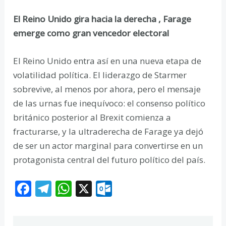
El Reino Unido gira hacia la derecha , Farage
emerge como gran vencedor electoral
El Reino Unido entra así en una nueva etapa de
volatilidad política. El liderazgo de Starmer
sobrevive, al menos por ahora, pero el mensaje
de las urnas fue inequívoco: el consenso político
británico posterior al Brexit comienza a
fracturarse, y la ultraderecha de Farage ya dejó
de ser un actor marginal para convertirse en un
protagonista central del futuro político del país.
F
T
W
X
O
ac
el
h
ut
e
e
at
lo