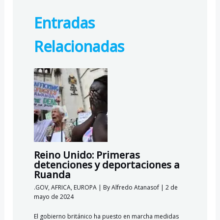
b
gr
s
o
Entradas
o
a
A
k.
o
m
p
c
Relacionadas
k
p
o
m
Reino Unido: Primeras
detenciones y deportaciones a
Ruanda
.GOV
,
AFRICA
,
EUROPA
| By
Alfredo Atanasof
|
2 de
mayo de 2024
El gobierno británico ha puesto en marcha medidas