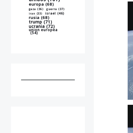
europa
(68)
gaza
(36)
guerra
(37)
israel
(46)
iran
(33)
rusia
(68)
trump
(71)
ucrania
(72)
union europea
(54)