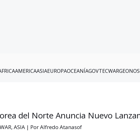
AFRICA
AMERICA
ASIA
EUROPA
OCEANÍA
GOV
TEC
WAR
GEO
NOS
orea del Norte Anuncia Nuevo Lanzami
.WAR
,
ASIA
| Por
Alfredo Atanasof