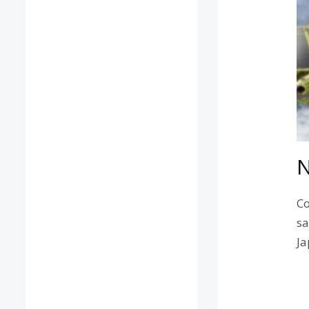
N
Co
sa
Ja