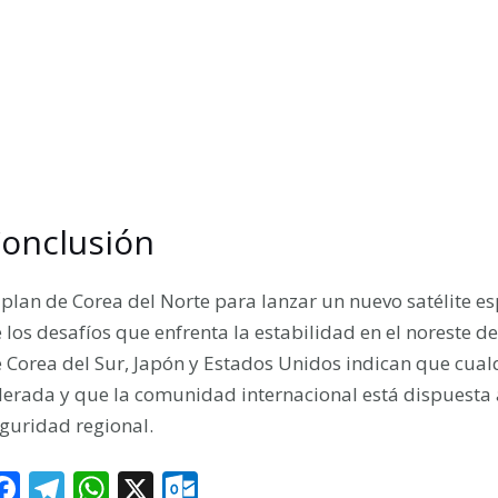
onclusión
 plan de Corea del Norte para lanzar un nuevo satélite e
 los desafíos que enfrenta la estabilidad en el noreste d
 Corea del Sur, Japón y Estados Unidos indican que cua
lerada y que la comunidad internacional está dispuest
guridad regional.
F
T
W
X
O