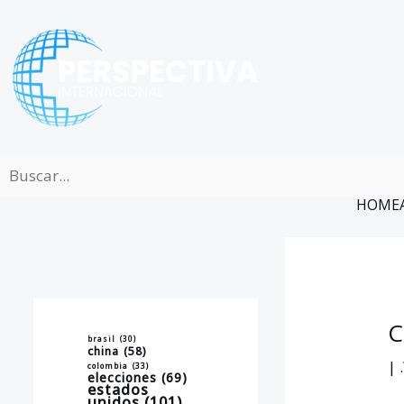
Ir
al
contenido
HOME
C
brasil
(30)
china
(58)
|
colombia
(33)
elecciones
(69)
estados
unidos
(101)