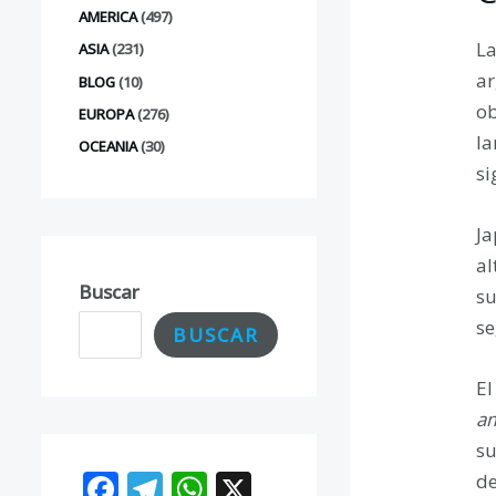
AMERICA
(497)
La
ASIA
(231)
ar
BLOG
(10)
ob
EUROPA
(276)
la
OCEANIA
(30)
si
Ja
al
Buscar
su
se
BUSCAR
El
am
su
F
T
W
X
de