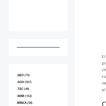
El
pr
ch
.GEO
(75)
cu
.GOV
(567)
ne
.TEC
(49)
al
.WAR
(162)
C
AFRICA
(58)