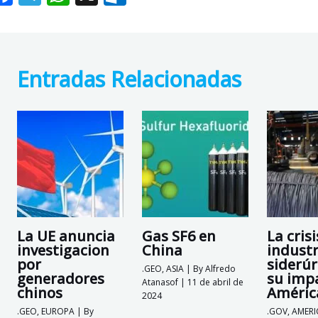
ac
el
h
ut
e
e
at
lo
b
gr
s
o
Entradas Relacionadas
o
a
A
k.
o
m
p
c
k
p
o
m
La UE anuncia
Gas SF6 en
La crisi
investigacion
China
industr
por
siderúr
.GEO
,
ASIA
| By
Alfredo
generadores
su imp
Atanasof
|
11 de abril de
chinos
Améric
2024
.GEO
,
EUROPA
| By
.GOV
,
AMERI