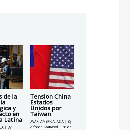
s de la
Tension China
ia
Estados
gica y
Unidos por
acto en
Taiwan
a Latina
.WAR
,
AMERICA
,
ASIA
| By
Alfredo Atanasof
|
28 de
CA
| By