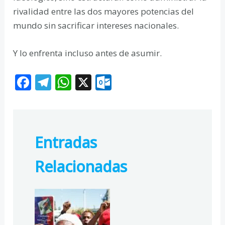
rivalidad entre las dos mayores potencias del
mundo sin sacrificar intereses nacionales.
Y lo enfrenta incluso antes de asumir.
F
T
W
X
O
ac
el
h
ut
e
e
at
lo
b
gr
s
o
Entradas
o
a
A
k.
o
m
p
c
Relacionadas
k
p
o
m