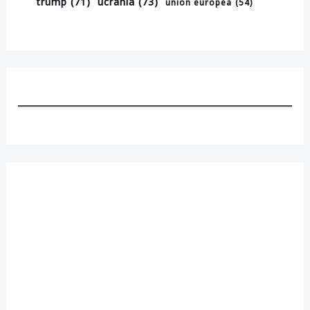
trump
(71)
ucrania
(73)
union europea
(54)