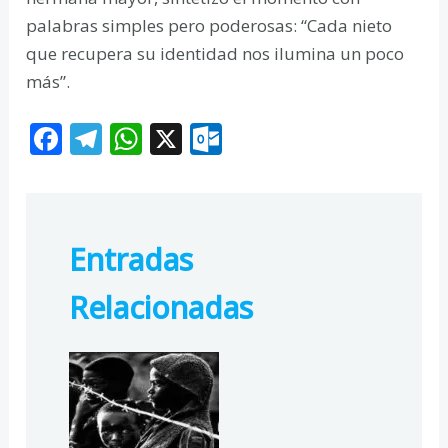
palabras simples pero poderosas: “Cada nieto
que recupera su identidad nos ilumina un poco
más”.
F
T
W
X
O
ac
el
h
ut
e
e
at
lo
b
gr
s
o
Entradas
o
a
A
k.
o
m
p
c
Relacionadas
k
p
o
m