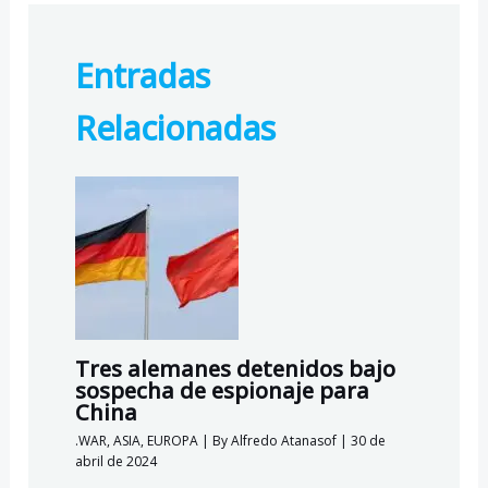
e
e
at
lo
b
gr
s
o
Entradas
o
a
A
k.
o
m
p
c
Relacionadas
k
p
o
m
Tres alemanes detenidos bajo
sospecha de espionaje para
China
.WAR
,
ASIA
,
EUROPA
| By
Alfredo Atanasof
|
30 de
abril de 2024