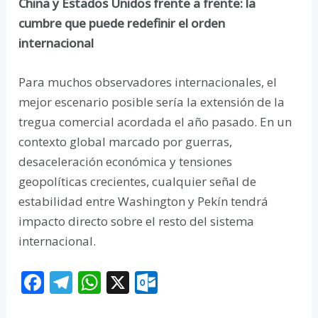
China y Estados Unidos frente a frente: la
cumbre que puede redefinir el orden
internacional
Para muchos observadores internacionales, el
mejor escenario posible sería la extensión de la
tregua comercial acordada el año pasado. En un
contexto global marcado por guerras,
desaceleración económica y tensiones
geopolíticas crecientes, cualquier señal de
estabilidad entre Washington y Pekín tendrá
impacto directo sobre el resto del sistema
internacional.
F
T
W
X
O
ac
el
h
ut