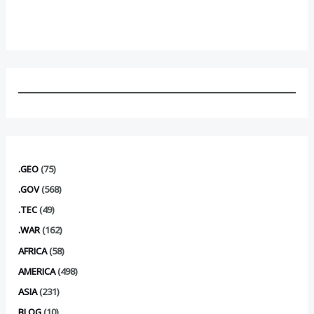
.GEO
(75)
.GOV
(568)
.TEC
(49)
.WAR
(162)
AFRICA
(58)
AMERICA
(498)
ASIA
(231)
BLOG
(10)