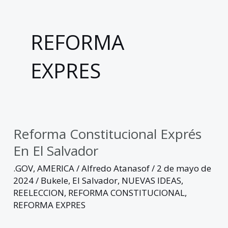
REFORMA
EXPRES
Reforma Constitucional Exprés
Reforma
constitucional
En El Salvador
exprés
.GOV
,
AMERICA
/
Alfredo Atanasof
/
2 de mayo de
en
2024
/
Bukele
,
El Salvador
,
NUEVAS IDEAS
,
El
REELECCION
,
REFORMA CONSTITUCIONAL
,
Salvador
REFORMA EXPRES