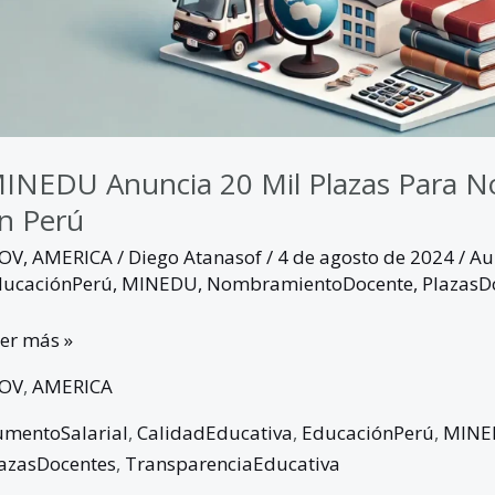
INEDU Anuncia 20 Mil Plazas Para 
n Perú
GOV
,
AMERICA
/
Diego Atanasof
/
4 de agosto de 2024
/
Au
ducaciónPerú
,
MINEDU
,
NombramientoDocente
,
PlazasD
er más »
GOV
,
AMERICA
mentoSalarial
,
CalidadEducativa
,
EducaciónPerú
,
MINE
azasDocentes
,
TransparenciaEducativa