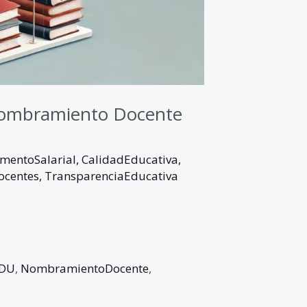
Nombramiento Docente
mentoSalarial
,
CalidadEducativa
,
ocentes
,
TransparenciaEducativa
DU
,
NombramientoDocente
,