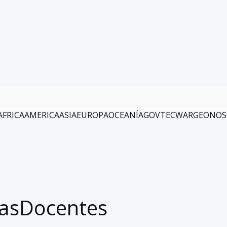
AFRICA
AMERICA
ASIA
EUROPA
OCEANÍA
GOV
TEC
WAR
GEO
NOS
zasDocentes