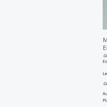
M
E
.
E
Le
.
Au
Pl