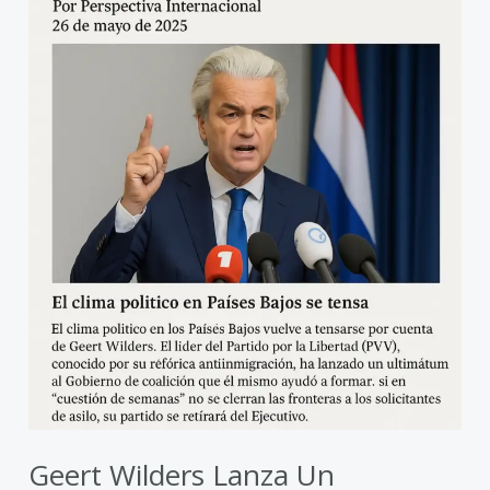
neerlandesa
amenaza
con
romper
el
Gobierno
Geert Wilders Lanza Un