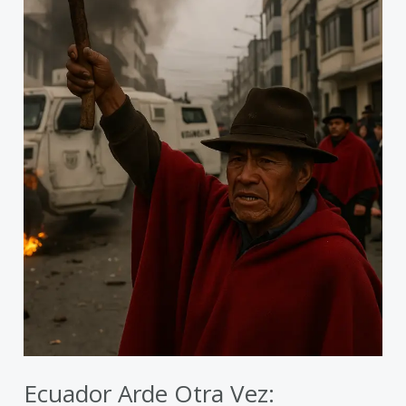
un
presidente
acorralado
por
la
calle
Ecuador Arde Otra Vez: