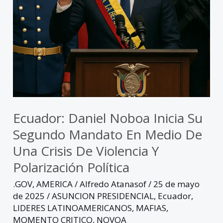
en
medio
de
una
crisis
de
violencia
y
Ecuador: Daniel Noboa Inicia Su
polarización
política
Segundo Mandato En Medio De
Una Crisis De Violencia Y
Polarización Política
.GOV
,
AMERICA
/
Alfredo Atanasof
/
25 de mayo
de 2025
/
ASUNCION PRESIDENCIAL
,
Ecuador
,
LIDERES LATINOAMERICANOS
,
MAFIAS
,
MOMENTO CRITICO
,
NOVOA