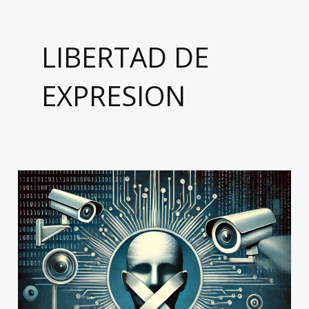
LIBERTAD DE
EXPRESION
El
Salvador
y
las
leyes
mordaza