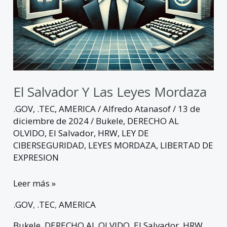
El Salvador Y Las Leyes Mordaza
.GOV
,
.TEC
,
AMERICA
/
Alfredo Atanasof
/
13 de
diciembre de 2024
/
Bukele
,
DERECHO AL
OLVIDO
,
El Salvador
,
HRW
,
LEY DE
CIBERSEGURIDAD
,
LEYES MORDAZA
,
LIBERTAD DE
EXPRESION
Leer más »
.GOV
,
.TEC
,
AMERICA
Bukele
,
DERECHO AL OLVIDO
,
El Salvador
,
HRW
,