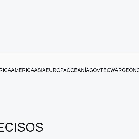
RICA
AMERICA
ASIA
EUROPA
OCEANÍA
GOV
TEC
WAR
GEO
N
ECISOS