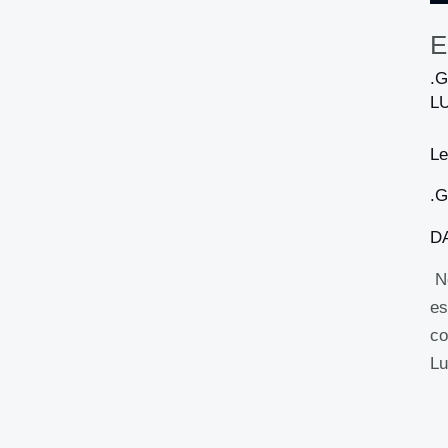
E
.
L
Le
.
D
No
es
co
Lu