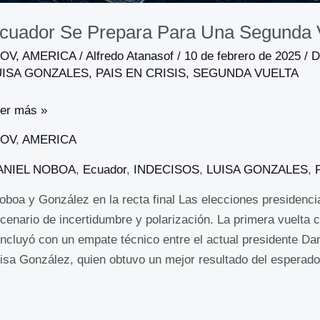
cuador Se Prepara Para Una Segunda V
GOV
,
AMERICA
/
Alfredo Atanasof
/
10 de febrero de 2025
/
D
UISA GONZALES
,
PAIS EN CRISIS
,
SEGUNDA VUELTA
er más »
GOV
,
AMERICA
ANIEL NOBOA
,
Ecuador
,
INDECISOS
,
LUISA GONZALES
,
boa y González en la recta final Las elecciones presidenc
cenario de incertidumbre y polarización. La primera vuelta 
ncluyó con un empate técnico entre el actual presidente Dan
isa González, quien obtuvo un mejor resultado del esperado