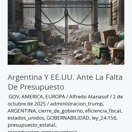
de
presupuesto
Argentina Y EE.UU. Ante La Falta
De Presupuesto
.GOV
,
AMERICA
,
EUROPA
/
Alfredo Atanasof
/
2 de
octubre de 2025
/
administracion_trump
,
ARGENTINA
,
cierre_de_gobierno
,
eficiencia_fiscal
,
estados_unidos
,
GOBERNABILIDAD
,
ley_24.156
,
presupuesto_estatal
,
reconduccion_presupuestaria