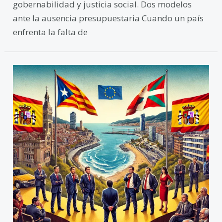
gobernabilidad y justicia social. Dos modelos
ante la ausencia presupuestaria Cuando un país
enfrenta la falta de
España
y
su
encrucijada
política