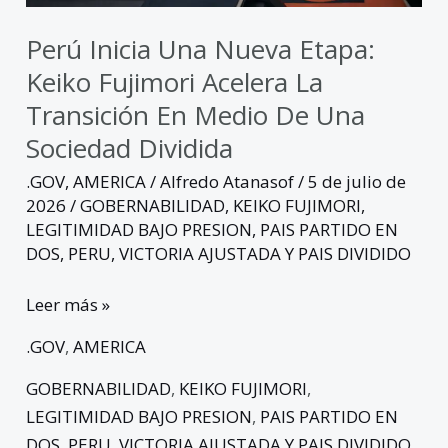
transición
en
Perú Inicia Una Nueva Etapa:
medio
Keiko Fujimori Acelera La
de
Transición En Medio De Una
una
Sociedad Dividida
sociedad
dividida
.GOV
,
AMERICA
/
Alfredo Atanasof
/
5 de julio de
2026
/
GOBERNABILIDAD
,
KEIKO FUJIMORI
,
LEGITIMIDAD BAJO PRESION
,
PAIS PARTIDO EN
DOS
,
PERU
,
VICTORIA AJUSTADA Y PAIS DIVIDIDO
Leer más »
.GOV
,
AMERICA
GOBERNABILIDAD
,
KEIKO FUJIMORI
,
LEGITIMIDAD BAJO PRESION
,
PAIS PARTIDO EN
DOS
,
PERU
,
VICTORIA AJUSTADA Y PAIS DIVIDIDO