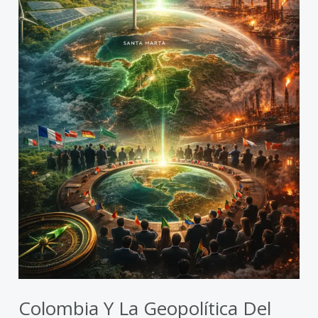
nacimiento
de
una
superpotencia
verde?
Colombia Y La Geopolítica Del