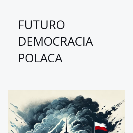
FUTURO
DEMOCRACIA
POLACA
Polonia:
Un
año
de
enfrentamientos