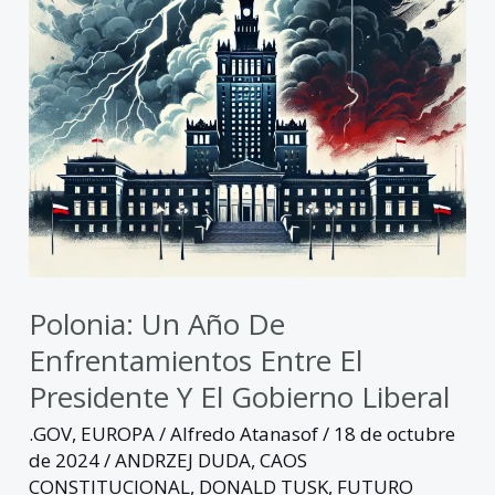
entre
el
presidente
y
el
gobierno
liberal
Polonia: Un Año De
Enfrentamientos Entre El
Presidente Y El Gobierno Liberal
.GOV
,
EUROPA
/
Alfredo Atanasof
/
18 de octubre
de 2024
/
ANDRZEJ DUDA
,
CAOS
CONSTITUCIONAL
,
DONALD TUSK
,
FUTURO